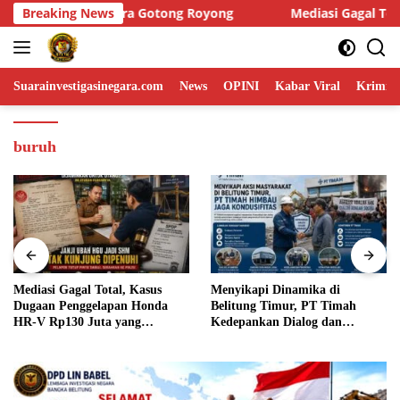
Skip
Breaking News
Mediasi Gagal Total, Kasus Dugaan Penggelapan Honda H
to
content
Suarainvestigasinegara.com
News
OPINI
Kabar Viral
Krimina
buruh
Mediasi Gagal Total, Kasus
Menyikapi Dinamika di
Dugaan Penggelapan Honda
Belitung Timur, PT Timah
HR-V Rp130 Juta yang
Kedepankan Dialog dan
Libatkan ASN Basel Terus
Kondusifitas
Bergulir