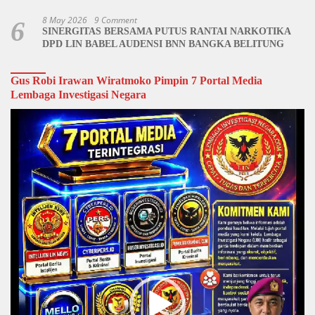
8 May 2026
9 Comment
6
SINERGITAS BERSAMA PUTUS RANTAI NARKOTIKA
DPD LIN BABEL AUDENSI BNN BANGKA BELITUNG
Gus Robi Irawan Wiratmoko Pimpin 7 Portal Media
Lembaga Investigasi Negara
Video
Player