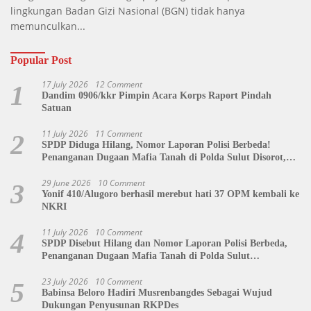
lingkungan Badan Gizi Nasional (BGN) tidak hanya
memunculkan...
Popular Post
17 July 2026
12 Comment
1
Dandim 0906/kkr Pimpin Acara Korps Raport Pindah
Satuan
11 July 2026
11 Comment
2
SPDP Diduga Hilang, Nomor Laporan Polisi Berbeda!
Penanganan Dugaan Mafia Tanah di Polda Sulut Disorot,
Jackson Sambow: LIN Siap Kawal Hingga Tingkat Pusat
29 June 2026
10 Comment
3
Yonif 410/Alugoro berhasil merebut hati 37 OPM kembali ke
NKRI
11 July 2026
10 Comment
4
SPDP Disebut Hilang dan Nomor Laporan Polisi Berbeda,
Penanganan Dugaan Mafia Tanah di Polda Sulut
Dipertanyakan
23 July 2026
10 Comment
5
Babinsa Beloro Hadiri Musrenbangdes Sebagai Wujud
Dukungan Penyusunan RKPDes