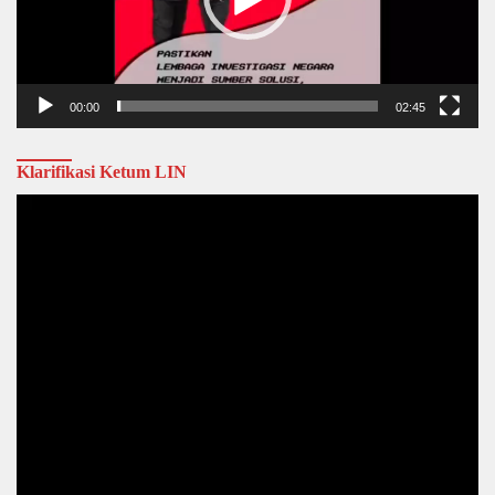
00:00
02:45
Klarifikasi Ketum LIN
Video
Player