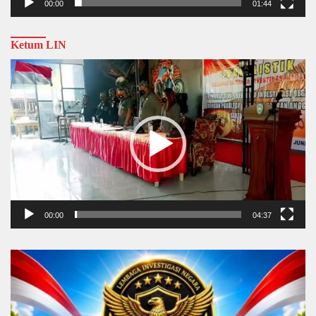
00:00
01:44
Ketum LIN
Video
Player
00:00
04:37