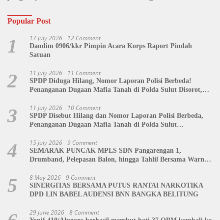
Popular Post
17 July 2026
12 Comment
1
Dandim 0906/kkr Pimpin Acara Korps Raport Pindah
Satuan
11 July 2026
11 Comment
2
SPDP Diduga Hilang, Nomor Laporan Polisi Berbeda!
Penanganan Dugaan Mafia Tanah di Polda Sulut Disorot,
Jackson Sambow: LIN Siap Kawal Hingga Tingkat Pusat
11 July 2026
10 Comment
3
SPDP Disebut Hilang dan Nomor Laporan Polisi Berbeda,
Penanganan Dugaan Mafia Tanah di Polda Sulut
Dipertanyakan
15 July 2026
9 Comment
4
SEMARAK PUNCAK MPLS SDN Pangarengan 1,
Drumband, Pelepasan Balon, hingga Tahlil Bersama Warnai
Penutupan Kegiatan
8 May 2026
9 Comment
5
SINERGITAS BERSAMA PUTUS RANTAI NARKOTIKA
DPD LIN BABEL AUDENSI BNN BANGKA BELITUNG
29 June 2026
8 Comment