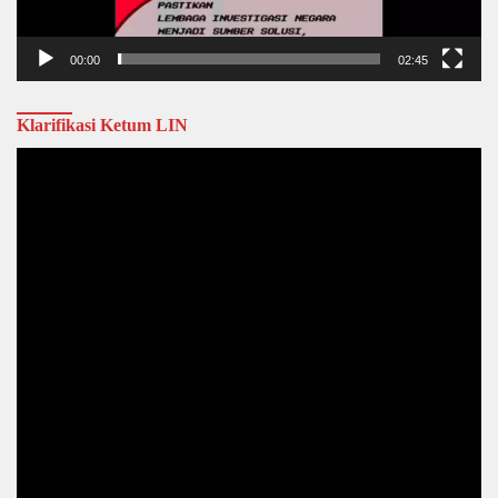
00:00
02:45
Klarifikasi Ketum LIN
Video
Player