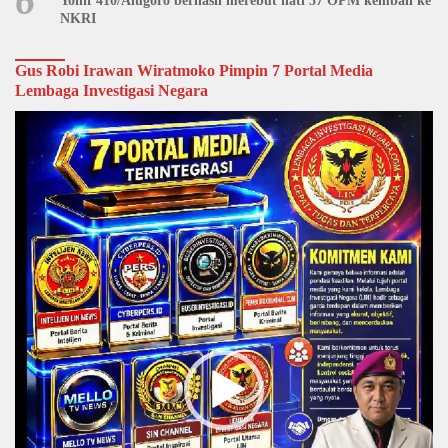
6
Yonif 410/Alugoro berhasil merebut hati 37 OPM kembali ke
NKRI
Gus Robi Irawan Wiratmoko Pimpin 7 Portal Media
Lembaga Investigasi Negara
Video
Player