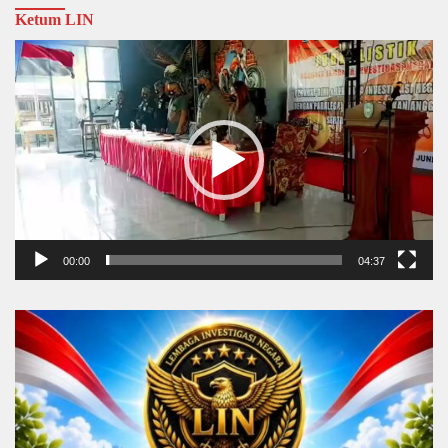
Ketum LIN
Video
Player
00:00
04:37