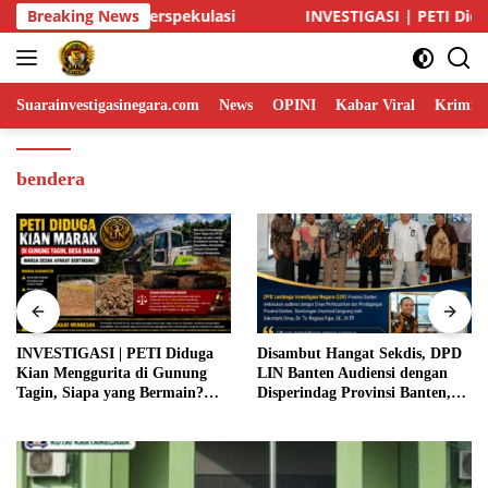
Skip
VESTIGASI | PETI Diduga Kian Menggurita di Gunung Tagin, Siapa
Breaking News
to
content
Suarainvestigasinegara.com
News
OPINI
Kabar Viral
Krimina
bendera
INVESTIGASI | PETI Diduga
Disambut Hangat Sekdis, DPD
Kian Menggurita di Gunung
LIN Banten Audiensi dengan
Tagin, Siapa yang Bermain?
Disperindag Provinsi Banten,
Aparat Diminta Jangan Tutup
Siap Bangun Kolaborasi untuk
Mata
Kemajuan Daerah