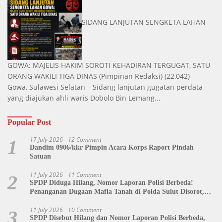
SIDANG LANJUTAN SENGKETA LAHAN
GOWA: MAJELIS HAKIM SOROTI KEHADIRAN TERGUGAT, SATU
ORANG WAKILI TIGA DINAS
(Pimpinan Redaksi)
(22,042)
Gowa, Sulawesi Selatan – Sidang lanjutan gugatan perdata
yang diajukan ahli waris Dobolo Bin Lemang...
Popular Post
17 July 2026
12 Comment
1
Dandim 0906/kkr Pimpin Acara Korps Raport Pindah
Satuan
11 July 2026
11 Comment
2
SPDP Diduga Hilang, Nomor Laporan Polisi Berbeda!
Penanganan Dugaan Mafia Tanah di Polda Sulut Disorot,
Jackson Sambow: LIN Siap Kawal Hingga Tingkat Pusat
11 July 2026
10 Comment
3
SPDP Disebut Hilang dan Nomor Laporan Polisi Berbeda,