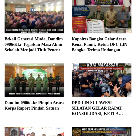
Bekali Generasi Muda, Dandim
Kapolres Bangka Gelar Acara
0906/Kkr Tegaskan Masa Akhir
Kenal Pamit, Ketua DPC LIN
Sekolah Menjadi Titik Penentu
Bangka Terima Undangan
Kesuksesan
Resmi sebagai Bentuk
Penghormatan terhadap Peran
Organisasi
Dandim 0906/kkr Pimpin Acara
DPD LIN SULAWESI
Korps Raport Pindah Satuan
SELATAN GELAR RAPAT
KONSOLIDASI, KETUA
UMUM GUS ROBI IRAWAN
TEGASKAN SOLIDITAS DAN
KOMITMEN KOLABORASI
DENGAN PEMERINTAH