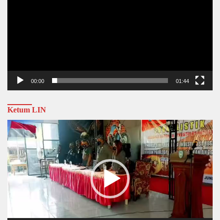
00:00
01:44
Ketum LIN
Video
Player