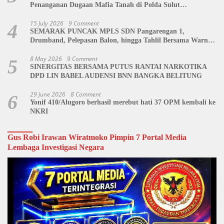
Penanganan Dugaan Mafia Tanah di Polda Sulut
Dipertanyakan
15 July 2026
9 Comment
4
SEMARAK PUNCAK MPLS SDN Pangarengan 1,
Drumband, Pelepasan Balon, hingga Tahlil Bersama Warnai
Penutupan Kegiatan
8 May 2026
9 Comment
5
SINERGITAS BERSAMA PUTUS RANTAI NARKOTIKA
DPD LIN BABEL AUDENSI BNN BANGKA BELITUNG
29 June 2026
8 Comment
6
Yonif 410/Alugoro berhasil merebut hati 37 OPM kembali ke
NKRI
Gus Robi Irawan Wiratmoko Pimpin 7 Portal Media
Lembaga Investigasi Negara
Video
Player