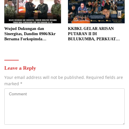
Wujud Dukungan dan
KKBKL GELAR ARISAN
Sinergitas, Dandim 0906/Kkr
PUTARAN II DI
Bersama Forkopimda
BULUKUMBA, PERKUAT
Semarakkan Hari Bhayangkara
SOLIDARITAS DAN
Ke-80
PROGRAM SOSIAL
Leave a Reply
Your email address will not be published.
Required fields are
marked
*