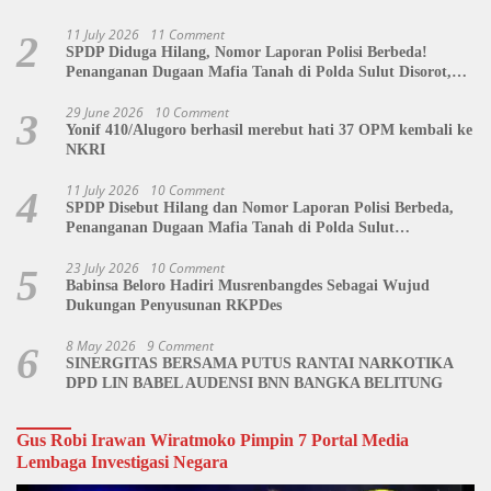
11 July 2026
11 Comment
2
SPDP Diduga Hilang, Nomor Laporan Polisi Berbeda!
Penanganan Dugaan Mafia Tanah di Polda Sulut Disorot,
Jackson Sambow: LIN Siap Kawal Hingga Tingkat Pusat
29 June 2026
10 Comment
3
Yonif 410/Alugoro berhasil merebut hati 37 OPM kembali ke
NKRI
11 July 2026
10 Comment
4
SPDP Disebut Hilang dan Nomor Laporan Polisi Berbeda,
Penanganan Dugaan Mafia Tanah di Polda Sulut
Dipertanyakan
23 July 2026
10 Comment
5
Babinsa Beloro Hadiri Musrenbangdes Sebagai Wujud
Dukungan Penyusunan RKPDes
8 May 2026
9 Comment
6
SINERGITAS BERSAMA PUTUS RANTAI NARKOTIKA
DPD LIN BABEL AUDENSI BNN BANGKA BELITUNG
Gus Robi Irawan Wiratmoko Pimpin 7 Portal Media
Lembaga Investigasi Negara