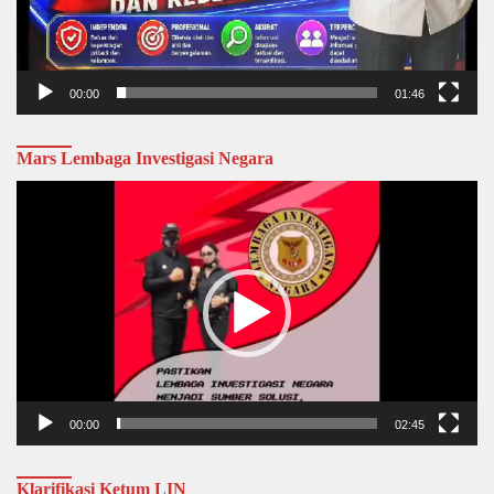
00:00
01:46
Mars Lembaga Investigasi Negara
Video
Player
00:00
02:45
Klarifikasi Ketum LIN