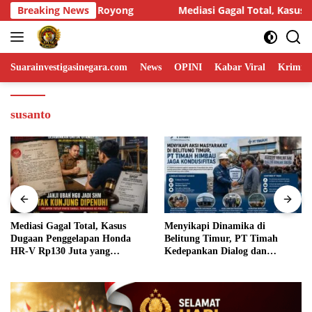
Skip
diasi Gagal Total, Kasus Dugaan Penggelapan Honda HR-V Rp130 J
Breaking News
to
content
Suarainvestigasinegara.com
News
OPINI
Kabar Viral
Krimina
susanto
Menyikapi Dinamika di
Humas DPP LIN Desak Kapol
Belitung Timur, PT Timah
dan Panglima TNI Turun
Kedepankan Dialog dan
Langsung Usut Dugaan
Kondusifitas
Penyelundupan Kosmetik Ile
Asal Filipina