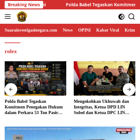
Skip
a Babel Tegaskan Komitmen Penegakan Hukum dalam Perkara 53 T
Breaking News
to
content
Suarainvestigasinegara.com
News
OPINI
Kabar Viral
Krimina
rolex
Polda Babel Tegaskan
Mengokohkan Ukhuwah dan
Komitmen Penegakan Hukum
Integritas, Ketua DPD LIN
dalam Perkara 53 Ton Pasir
Sulsel dan Ketua DPC LIN
Timah Ilegal di Belitung
Gowa Sambut Kehadiran
Personel BIN Baru