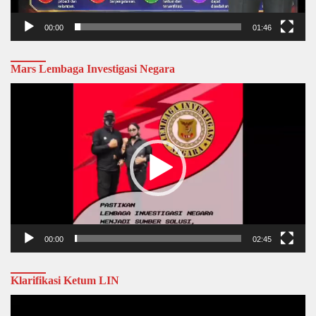
00:00
01:46
Mars Lembaga Investigasi Negara
Video
Player
00:00
02:45
Klarifikasi Ketum LIN
Video