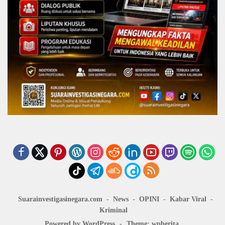
Suarainvestigasinegara.com
News
OPINI
Kabar Viral
Kriminal
Powered by WordPress
-
Theme: wpberita.