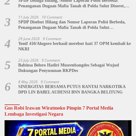
2
SPDP Diduga Hilang, Nomor Laporan Polisi Berbeda!
Penanganan Dugaan Mafia Tanah di Polda Sulut Disorot,
Jackson Sambow: LIN Siap Kawal Hingga Tingkat Pusat
11 July 2026
10 Comment
3
SPDP Disebut Hilang dan Nomor Laporan Polisi Berbeda,
Penanganan Dugaan Mafia Tanah di Polda Sulut
Dipertanyakan
29 June 2026
9 Comment
4
Yonif 410/Alugoro berhasil merebut hati 37 OPM kembali ke
NKRI
23 July 2026
9 Comment
5
Babinsa Beloro Hadiri Musrenbangdes Sebagai Wujud
Dukungan Penyusunan RKPDes
8 May 2026
9 Comment
6
SINERGITAS BERSAMA PUTUS RANTAI NARKOTIKA
DPD LIN BABEL AUDENSI BNN BANGKA BELITUNG
Gus Robi Irawan Wiratmoko Pimpin 7 Portal Media
Lembaga Investigasi Negara
Video
Player