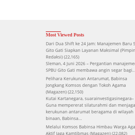
Most Viewed Posts
Dari Dua Shift ke 24 Jam: Manajemen Baru
Gito Gati Siapkan Layanan Maksimal
(Pimpi
Redaksi)
(22,165)
Sleman, 4 Juni 2026 – Pergantian manajeme
SPBU Gito Gati membawa angin segar bagi..
Pelihara Kerukunan Antarumat, Babinsa
Jongkang Komsos dengan Tokoh Agama
(Magazen)
(22,150)
Kutai Kartanegara, suarainvestigasinegara–
Guna mempererat silaturahmi dan menjag
kerukunan antarumat beragama di wilayah
binaan, Babinsa...
Melalui Komsos Babinsa Himbau Warga Aga
Aktif Jaga Kamtibmas
(Magazen)
(22,082)