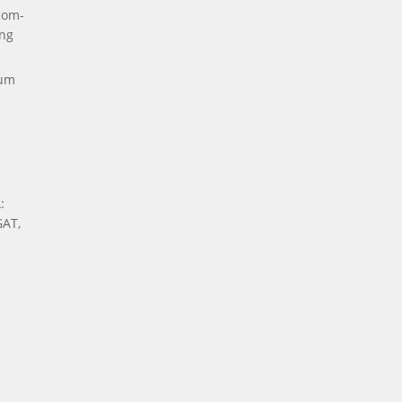
com-
ng
kum
:
AT,