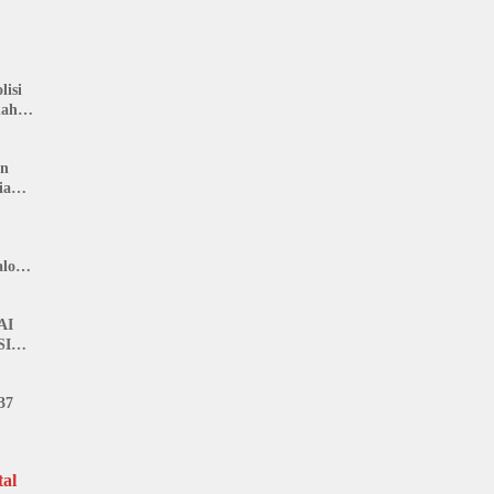
isi
nah
: LIN
an
ia
lon,
n
AI
SI
37
al