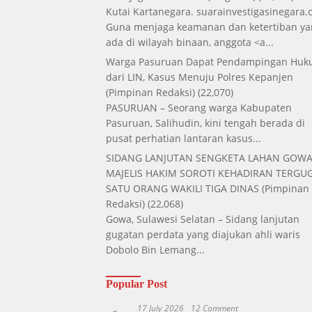
Kutai Kartanegara. suarainvestigasinegara.
Guna menjaga keamanan dan ketertiban ya
ada di wilayah binaan, anggota <a...
Warga Pasuruan Dapat Pendampingan Hu
dari LIN, Kasus Menuju Polres Kepanjen
(Pimpinan Redaksi)
(22,070)
PASURUAN – Seorang warga Kabupaten
Pasuruan, Salihudin, kini tengah berada di
pusat perhatian lantaran kasus...
SIDANG LANJUTAN SENGKETA LAHAN GOWA
MAJELIS HAKIM SOROTI KEHADIRAN TERGUG
SATU ORANG WAKILI TIGA DINAS
(Pimpinan
Redaksi)
(22,068)
Gowa, Sulawesi Selatan – Sidang lanjutan
gugatan perdata yang diajukan ahli waris
Dobolo Bin Lemang...
Popular Post
17 July 2026
12 Comment