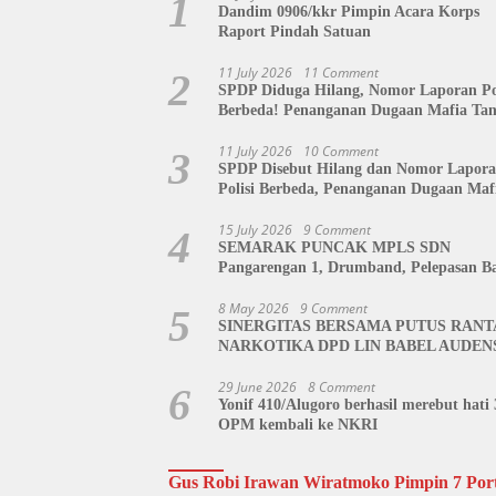
1
Dandim 0906/kkr Pimpin Acara Korps
Raport Pindah Satuan
11 July 2026
11 Comment
2
SPDP Diduga Hilang, Nomor Laporan Pol
Berbeda! Penanganan Dugaan Mafia Ta
di Polda Sulut Disorot, Jackson Sambow
Siap Kawal Hingga Tingkat Pusat
11 July 2026
10 Comment
3
SPDP Disebut Hilang dan Nomor Lapor
Polisi Berbeda, Penanganan Dugaan Maf
Tanah di Polda Sulut Dipertanyakan
15 July 2026
9 Comment
4
SEMARAK PUNCAK MPLS SDN
Pangarengan 1, Drumband, Pelepasan Ba
hingga Tahlil Bersama Warnai Penutupa
Kegiatan
8 May 2026
9 Comment
5
SINERGITAS BERSAMA PUTUS RANT
NARKOTIKA DPD LIN BABEL AUDEN
BNN BANGKA BELITUNG
29 June 2026
8 Comment
6
Yonif 410/Alugoro berhasil merebut hati 
OPM kembali ke NKRI
Gus Robi Irawan Wiratmoko Pimpin 7 Port