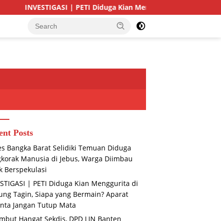
ASI | PETI Diduga Kian Menggurita di Gunung Tagin, Siapa yang
ent Posts
es Bangka Barat Selidiki Temuan Diduga
korak Manusia di Jebus, Warga Diimbau
k Berspekulasi
STIGASI | PETI Diduga Kian Menggurita di
ng Tagin, Siapa yang Bermain? Aparat
nta Jangan Tutup Mata
mbut Hangat Sekdis, DPD LIN Banten