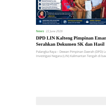
News
22 June 2026
DPD LIN Kalteng Pimpinan Eman
Serahkan Dokumen SK dan Hasil
Surabaya ke Kesbangpol Kaliman
Palangka Raya – Dewan Pimpinan Daerah (DPD) 
Investigasi Negara (LIN) Kalimantan Tengah di b