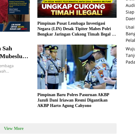
Audi
Siap
Dae
Pimpinan Pusat Lembaga Investigasi
Usai
Negara (LIN) Desak Tipiter Mabes Polri
Bang
Bongkar Jaringan Cukong Timah Ilegal di
Bangka Belitung
Pela
 Sah
Wuju
Tanj
 Mubeslub
Pada
tan Tengah
Lembaga
awah…
Pimpinan Baru Polres Pasuruan AKBP
Jazuli Dani Iriawan Resmi Digantikan
AKBP Harto Agung Cahyono
View More