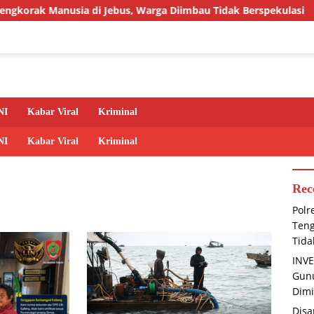
ia di Jebus, Warga Diimbau Tidak Berspekulasi
INVESTIG
NI
Kabar Viral
Kriminal
NI
Kabar Viral
Kriminal
Rec
Polr
Teng
Tida
INVE
Gunu
Dimi
Disa