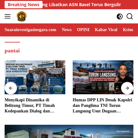
Skip
asel Terus Bergulir
Breaking News
Menyikapi Dinamika di Belitung Ti
to
content
Suarainvestigasinegara.com
News
OPINI
Kabar Viral
Krimina
pantai
Menyikapi Dinamika di
Humas DPP LIN Desak Kapolri
Belitung Timur, PT Timah
dan Panglima TNI Turun
Kedepankan Dialog dan
Langsung Usut Dugaan
Kondusifitas
Penyelundupan Kosmetik Ilegal
Asal Filipina