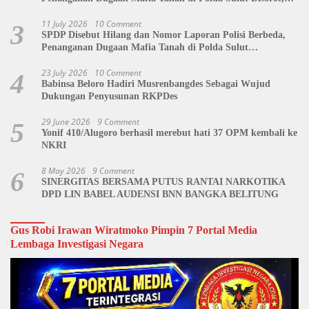
Jackson Sambow: LIN Siap Kawal Hingga Tingkat Pusat
11 July 2026
10 Comment
3
SPDP Disebut Hilang dan Nomor Laporan Polisi Berbeda,
Penanganan Dugaan Mafia Tanah di Polda Sulut
Dipertanyakan
23 July 2026
10 Comment
4
Babinsa Beloro Hadiri Musrenbangdes Sebagai Wujud
Dukungan Penyusunan RKPDes
29 June 2026
9 Comment
5
Yonif 410/Alugoro berhasil merebut hati 37 OPM kembali ke
NKRI
8 May 2026
9 Comment
6
SINERGITAS BERSAMA PUTUS RANTAI NARKOTIKA
DPD LIN BABEL AUDENSI BNN BANGKA BELITUNG
Gus Robi Irawan Wiratmoko Pimpin 7 Portal Media
Lembaga Investigasi Negara
Video
Player