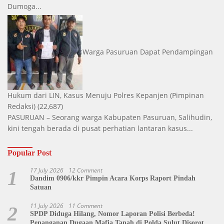
Dumoga...
Warga Pasuruan Dapat Pendampingan
Hukum dari LIN, Kasus Menuju Polres Kepanjen
(Pimpinan
Redaksi)
(22,687)
PASURUAN – Seorang warga Kabupaten Pasuruan, Salihudin,
kini tengah berada di pusat perhatian lantaran kasus...
Popular Post
17 July 2026
12 Comment
1
Dandim 0906/kkr Pimpin Acara Korps Raport Pindah
Satuan
11 July 2026
11 Comment
2
SPDP Diduga Hilang, Nomor Laporan Polisi Berbeda!
Penanganan Dugaan Mafia Tanah di Polda Sulut Disorot,