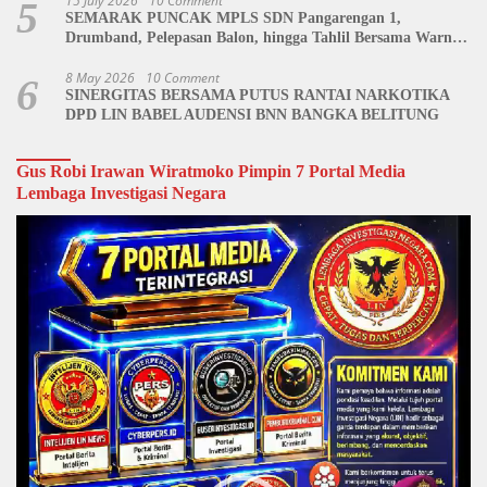
15 July 2026
10 Comment
5
SEMARAK PUNCAK MPLS SDN Pangarengan 1,
Drumband, Pelepasan Balon, hingga Tahlil Bersama Warnai
Penutupan Kegiatan
8 May 2026
10 Comment
6
SINERGITAS BERSAMA PUTUS RANTAI NARKOTIKA
DPD LIN BABEL AUDENSI BNN BANGKA BELITUNG
Gus Robi Irawan Wiratmoko Pimpin 7 Portal Media
Lembaga Investigasi Negara
Video
Player