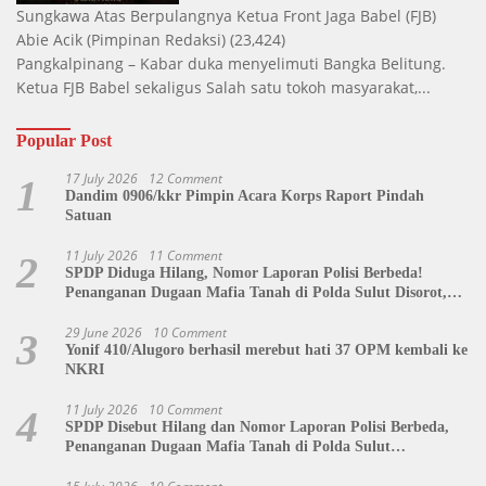
Sungkawa Atas Berpulangnya Ketua Front Jaga Babel (FJB)
Abie Acik
(Pimpinan Redaksi)
(23,424)
Pangkalpinang – Kabar duka menyelimuti Bangka Belitung.
Ketua FJB Babel sekaligus Salah satu tokoh masyarakat,...
Popular Post
17 July 2026
12 Comment
1
Dandim 0906/kkr Pimpin Acara Korps Raport Pindah
Satuan
11 July 2026
11 Comment
2
SPDP Diduga Hilang, Nomor Laporan Polisi Berbeda!
Penanganan Dugaan Mafia Tanah di Polda Sulut Disorot,
Jackson Sambow: LIN Siap Kawal Hingga Tingkat Pusat
29 June 2026
10 Comment
3
Yonif 410/Alugoro berhasil merebut hati 37 OPM kembali ke
NKRI
11 July 2026
10 Comment
4
SPDP Disebut Hilang dan Nomor Laporan Polisi Berbeda,
Penanganan Dugaan Mafia Tanah di Polda Sulut
Dipertanyakan