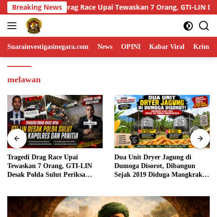
Skip
7 Orang, GTI-LIN Desak Polda Sulut Periksa Kapolres dan Panitia
Breaking News
to
content
Suarainvestigasinegara.com
News
OPINI
Kabar Viral
Krimina
melawan
Tragedi Drag Race Upai
Dua Unit Dryer Jagung di
Tewaskan 7 Orang, GTI-LIN
Dumoga Disorot, Dibangun
Desak Polda Sulut Periksa
Sejak 2019 Diduga Mangkrak
Kapolres dan Panitia
dan Tak Dimanfaatkan Petani