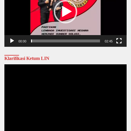
00:00
02:45
Klarifikasi Ketum LIN
Video
Player