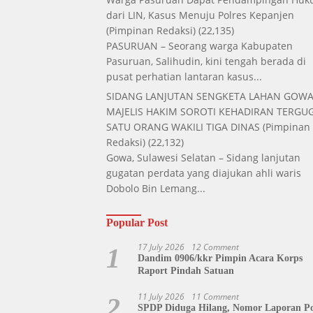
dari LIN, Kasus Menuju Polres Kepanjen
(Pimpinan Redaksi)
(22,135)
PASURUAN – Seorang warga Kabupaten
Pasuruan, Salihudin, kini tengah berada di
pusat perhatian lantaran kasus...
SIDANG LANJUTAN SENGKETA LAHAN GOWA
MAJELIS HAKIM SOROTI KEHADIRAN TERGUG
SATU ORANG WAKILI TIGA DINAS
(Pimpinan
Redaksi)
(22,132)
Gowa, Sulawesi Selatan – Sidang lanjutan
gugatan perdata yang diajukan ahli waris
Dobolo Bin Lemang...
Popular Post
17 July 2026
12 Comment
1
Dandim 0906/kkr Pimpin Acara Korps
Raport Pindah Satuan
11 July 2026
11 Comment
2
SPDP Diduga Hilang, Nomor Laporan Pol