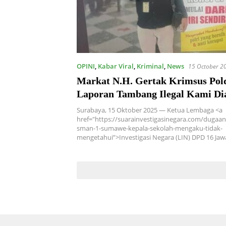
OPINI
,
Kabar Viral
,
Kriminal
,
News
15 October 2
Markat N.H. Gertak Krimsus Pol
Laporan Tambang Ilegal Kami Di
Ini Penghinaan terhadap Penega
Surabaya, 15 Oktober 2025 — Ketua Lembaga <a
href="https://suarainvestigasinegara.com/dugaan
sman-1-sumawe-kepala-sekolah-mengaku-tidak-
mengetahui”>Investigasi Negara (LIN) DPD 16 Jaw