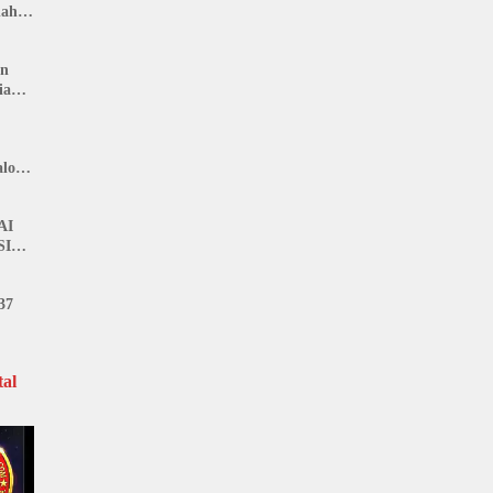
nah
: LIN
an
ia
lon,
n
AI
SI
37
al