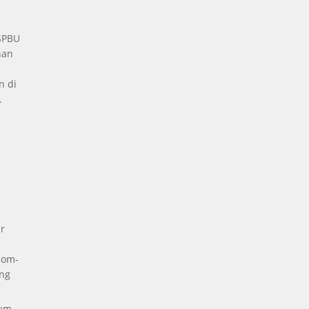
 SPBU
nan
n di
.
a
r
com-
ng
kum