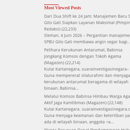
Most Viewed Posts
Dari Dua Shift ke 24 Jam: Manajemen Baru
Gito Gati Siapkan Layanan Maksimal
(Pimpi
Redaksi)
(22,233)
Sleman, 4 Juni 2026 – Pergantian manajeme
SPBU Gito Gati membawa angin segar bagi..
Pelihara Kerukunan Antarumat, Babinsa
Jongkang Komsos dengan Tokoh Agama
(Magazen)
(22,214)
Kutai Kartanegara, suarainvestigasinegara–
Guna mempererat silaturahmi dan menjag
kerukunan antarumat beragama di wilayah
binaan, Babinsa...
Melalui Komsos Babinsa Himbau Warga Aga
Aktif Jaga Kamtibmas
(Magazen)
(22,148)
Kutai Kartanegara. suarainvestigasinegara.
Guna menjaga keamanan dan ketertiban ya
ada di wilayah binaan, anggota <a...
Warga Pasuruan Dapat Pendampingan Hu