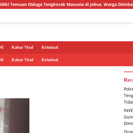
n Diduga Tengkorak Manusia di Jebus, Warga Diimbau Tidak Bersp
NI
Kabar Viral
Kriminal
NI
Kabar Viral
Kriminal
Rec
Polr
Teng
Tida
INVE
Gunu
Dimi
Disa