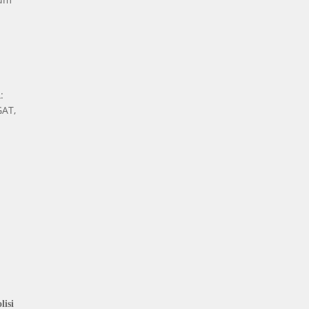
:
AT,
isi