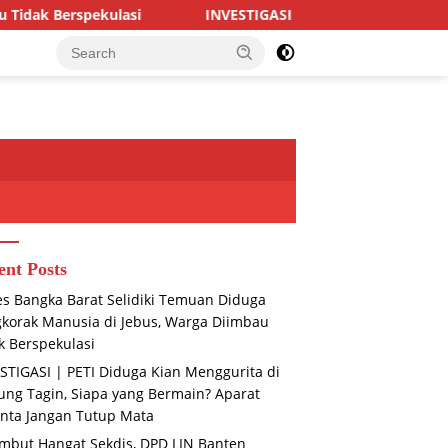
ekulasi
INVESTIGASI | PETI Diduga Kian Menggurita di 
ent Posts
es Bangka Barat Selidiki Temuan Diduga
korak Manusia di Jebus, Warga Diimbau
k Berspekulasi
STIGASI | PETI Diduga Kian Menggurita di
ng Tagin, Siapa yang Bermain? Aparat
nta Jangan Tutup Mata
mbut Hangat Sekdis, DPD LIN Banten