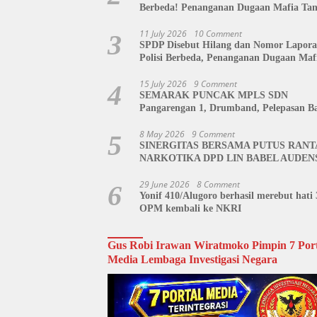
Berbeda! Penanganan Dugaan Mafia Ta
di Polda Sulut Disorot, Jackson Sambow
Siap Kawal Hingga Tingkat Pusat
11 July 2026
10 Comment
3
SPDP Disebut Hilang dan Nomor Lapor
Polisi Berbeda, Penanganan Dugaan Maf
Tanah di Polda Sulut Dipertanyakan
15 July 2026
9 Comment
4
SEMARAK PUNCAK MPLS SDN
Pangarengan 1, Drumband, Pelepasan Ba
hingga Tahlil Bersama Warnai Penutupa
Kegiatan
8 May 2026
9 Comment
5
SINERGITAS BERSAMA PUTUS RANT
NARKOTIKA DPD LIN BABEL AUDEN
BNN BANGKA BELITUNG
29 June 2026
8 Comment
6
Yonif 410/Alugoro berhasil merebut hati 
OPM kembali ke NKRI
Gus Robi Irawan Wiratmoko Pimpin 7 Port
Media Lembaga Investigasi Negara