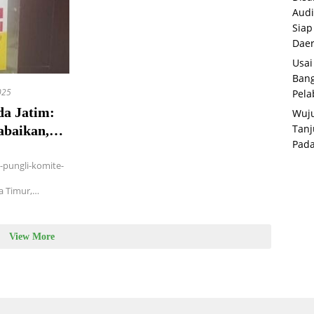
Audi
Siap
Dae
Usai
Bang
025
Pela
da Jatim:
Wuju
Tanj
abaikan,
Pada
kan Hukum!
-pungli-komite-
a Timur,…
View More