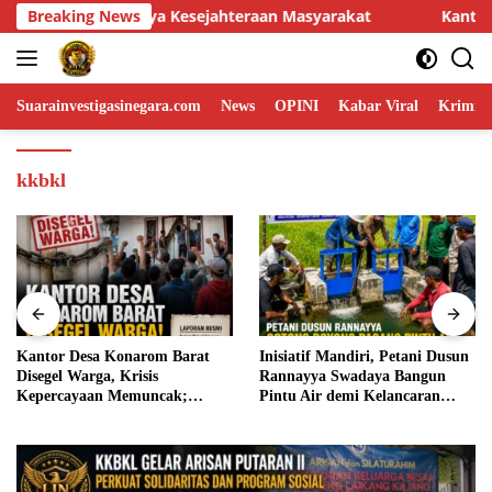
Skip
asyarakat
Breaking News
Kantor Desa Konarom Barat Disegel Warga, K
to
content
Suarainvestigasinegara.com
News
OPINI
Kabar Viral
Krimina
kkbkl
Kantor Desa Konarom Barat
Inisiatif Mandiri, Petani Dusun
Disegel Warga, Krisis
Rannayya Swadaya Bangun
Kepercayaan Memuncak;
Pintu Air demi Kelancaran
Pemkab Bolmong Didesak
Irigasi Sawah
Bertindak