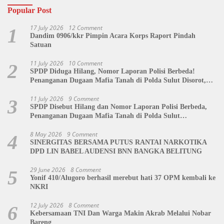
Popular Post
17 July 2026
12 Comment
1
Dandim 0906/kkr Pimpin Acara Korps Raport Pindah
Satuan
11 July 2026
10 Comment
2
SPDP Diduga Hilang, Nomor Laporan Polisi Berbeda!
Penanganan Dugaan Mafia Tanah di Polda Sulut Disorot,
Jackson Sambow: LIN Siap Kawal Hingga Tingkat Pusat
11 July 2026
9 Comment
3
SPDP Disebut Hilang dan Nomor Laporan Polisi Berbeda,
Penanganan Dugaan Mafia Tanah di Polda Sulut
Dipertanyakan
8 May 2026
9 Comment
4
SINERGITAS BERSAMA PUTUS RANTAI NARKOTIKA
DPD LIN BABEL AUDENSI BNN BANGKA BELITUNG
29 June 2026
8 Comment
5
Yonif 410/Alugoro berhasil merebut hati 37 OPM kembali ke
NKRI
12 July 2026
8 Comment
6
Kebersamaan TNI Dan Warga Makin Akrab Melalui Nobar
Bareng