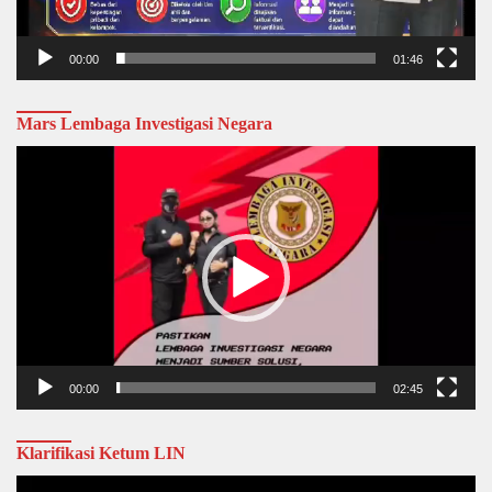
00:00
01:46
Mars Lembaga Investigasi Negara
Video
Player
00:00
02:45
Klarifikasi Ketum LIN
Video