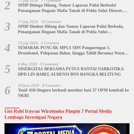
11 July 2026
11 Comment
2
SPDP Diduga Hilang, Nomor Laporan Polisi Berbeda!
Penanganan Dugaan Mafia Tanah di Polda Sulut Disorot,
Jackson Sambow: LIN Siap Kawal Hingga Tingkat Pusat
11 July 2026
10 Comment
3
SPDP Disebut Hilang dan Nomor Laporan Polisi Berbeda,
Penanganan Dugaan Mafia Tanah di Polda Sulut
Dipertanyakan
15 July 2026
9 Comment
4
SEMARAK PUNCAK MPLS SDN Pangarengan 1,
Drumband, Pelepasan Balon, hingga Tahlil Bersama Warnai
Penutupan Kegiatan
8 May 2026
9 Comment
5
SINERGITAS BERSAMA PUTUS RANTAI NARKOTIKA
DPD LIN BABEL AUDENSI BNN BANGKA BELITUNG
29 June 2026
8 Comment
6
Yonif 410/Alugoro berhasil merebut hati 37 OPM kembali ke
NKRI
Gus Robi Irawan Wiratmoko Pimpin 7 Portal Media
Lembaga Investigasi Negara
Video
Player