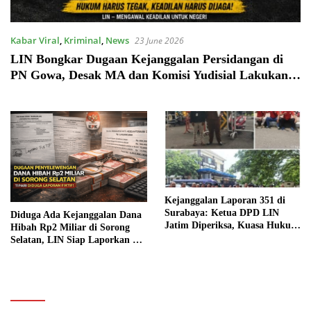
Kabar Viral
,
Kriminal
,
News
23 June 2026
LIN Bongkar Dugaan Kejanggalan Persidangan di
PN Gowa, Desak MA dan Komisi Yudisial Lakukan
Pemeriksaan Menyeluruh
Kejanggalan Laporan 351 di
Surabaya: Ketua DPD LIN
Diduga Ada Kejanggalan Dana
Jatim Diperiksa, Kuasa Hukum
Hibah Rp2 Miliar di Sorong
Duga Ada Upaya Kriminalisasi
Selatan, LIN Siap Laporkan ke
Terkait Tambang Ilegal
KPK