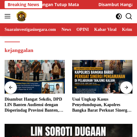
Skip
Breaking News
Disambut Hangat Sekdis, DPD LIN Banten Audiensi dengan
to
content
Suarainvestigasinegara.com
News
OPINI
Kabar Viral
Krimina
kejanggalan
Disambut Hangat Sekdis, DPD
Usai Ungkap Kasus
LIN Banten Audiensi dengan
Penyelundupan, Kapolres
Disperindag Provinsi Banten,
Bangka Barat Perkuat Sinergi
Siap Bangun Kolaborasi untuk
Pengamanan di Pelabuhan
Kemajuan Daerah
Tanjung Kalian