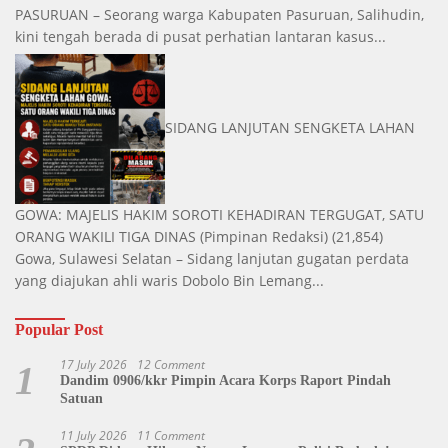
PASURUAN – Seorang warga Kabupaten Pasuruan, Salihudin,
kini tengah berada di pusat perhatian lantaran kasus...
SIDANG LANJUTAN SENGKETA LAHAN
GOWA: MAJELIS HAKIM SOROTI KEHADIRAN TERGUGAT, SATU
ORANG WAKILI TIGA DINAS
(Pimpinan Redaksi)
(21,854)
Gowa, Sulawesi Selatan – Sidang lanjutan gugatan perdata
yang diajukan ahli waris Dobolo Bin Lemang...
Popular Post
17 July 2026
12 Comment
1
Dandim 0906/kkr Pimpin Acara Korps Raport Pindah
Satuan
11 July 2026
11 Comment