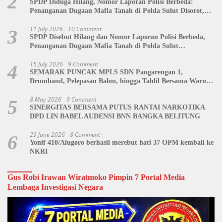
2
SPDP Diduga Hilang, Nomor Laporan Polisi Berbeda!
Penanganan Dugaan Mafia Tanah di Polda Sulut Disorot,
Jackson Sambow: LIN Siap Kawal Hingga Tingkat Pusat
11 July 2026
10 Comment
3
SPDP Disebut Hilang dan Nomor Laporan Polisi Berbeda,
Penanganan Dugaan Mafia Tanah di Polda Sulut
Dipertanyakan
15 July 2026
9 Comment
4
SEMARAK PUNCAK MPLS SDN Pangarengan 1,
Drumband, Pelepasan Balon, hingga Tahlil Bersama Warnai
Penutupan Kegiatan
8 May 2026
9 Comment
5
SINERGITAS BERSAMA PUTUS RANTAI NARKOTIKA
DPD LIN BABEL AUDENSI BNN BANGKA BELITUNG
29 June 2026
8 Comment
6
Yonif 410/Alugoro berhasil merebut hati 37 OPM kembali ke
NKRI
Gus Robi Irawan Wiratmoko Pimpin 7 Portal Media
Lembaga Investigasi Negara
Video
Player