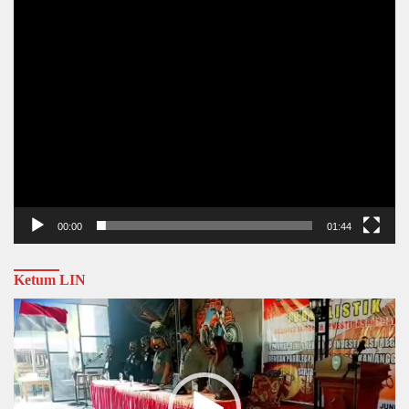
00:00
01:44
Ketum LIN
Video
Player