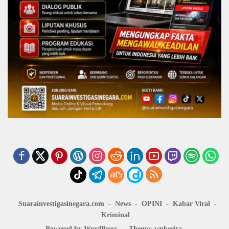
Suarainvestigasinegara.com
News
OPINI
Kabar Viral
Kriminal
Powered by WordPress
-
Theme: wpberita.