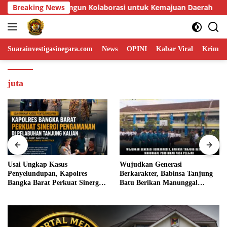
Skip
majuan Daerah
Breaking News
Usai Ungkap Kasus Penyelundupan, Kapolr
to
content
Suarainvestigasinegara.com
News
OPINI
Kabar Viral
Krimina
juta
Usai Ungkap Kasus
Wujudkan Generasi
Penyelundupan, Kapolres
Berkarakter, Babinsa Tanjung
Bangka Barat Perkuat Sinergi
Batu Berikan Manunggal
Pengamanan di Pelabuhan
Pendidikan Pada Pelajar
Tanjung Kalian