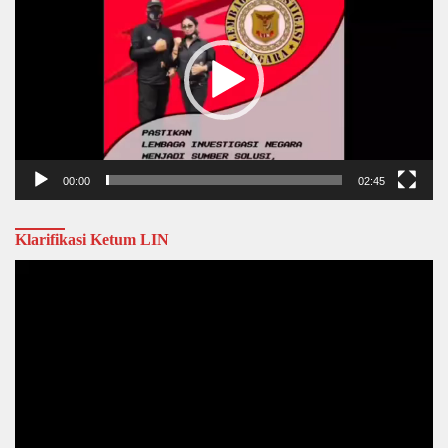
00:00
02:45
Klarifikasi Ketum LIN
Video
Player