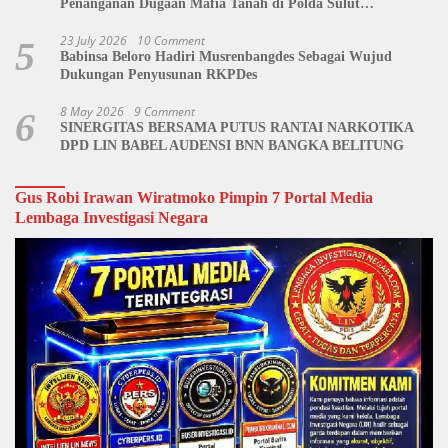
Penanganan Dugaan Mafia Tanah di Polda Sulut
Dipertanyakan
23 July 2026
10 Comment
5
Babinsa Beloro Hadiri Musrenbangdes Sebagai Wujud
Dukungan Penyusunan RKPDes
8 May 2026
9 Comment
6
SINERGITAS BERSAMA PUTUS RANTAI NARKOTIKA
DPD LIN BABEL AUDENSI BNN BANGKA BELITUNG
Gus Robi Irawan Wiratmoko Pimpin 7 Portal Media
Lembaga Investigasi Negara
Video
Player