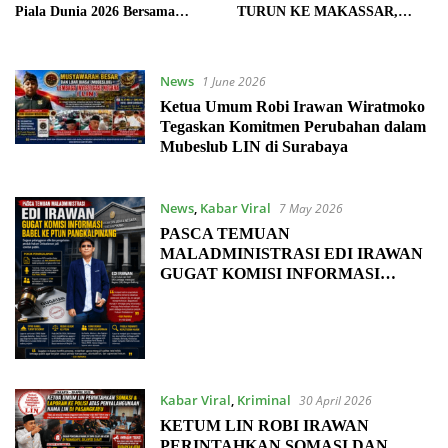
Piala Dunia 2026 Bersama
TURUN KE MAKASSAR,
Pengurus dan Masyarakat,
DUKUNG AKSI DAMAI DPD
Pererat Silaturahmi dalam
LIN SULSEL DI PN GOWA 23
Suasana Penuh Keakraban
JUNI 2026
News
1 June 2026
Ketua Umum Robi Irawan Wiratmoko
Tegaskan Komitmen Perubahan dalam
Mubeslub LIN di Surabaya
News
,
Kabar Viral
7 May 2026
PASCA TEMUAN
MALADMINISTRASI EDI IRAWAN
GUGAT KOMISI INFORMASI
BABEL KE PTUN
PANGKALPINANG
Kabar Viral
,
Kriminal
30 April 2026
KETUM LIN ROBI IRAWAN
PERINTAHKAN SOMASI DAN