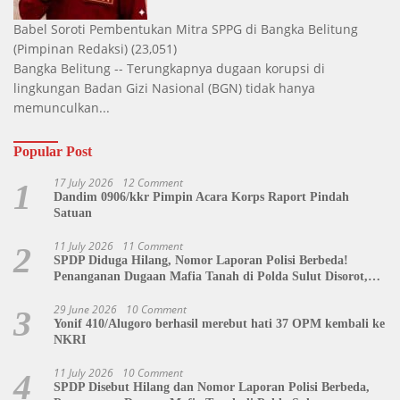
Babel Soroti Pembentukan Mitra SPPG di Bangka Belitung
(Pimpinan Redaksi)
(23,051)
Bangka Belitung -- Terungkapnya dugaan korupsi di
lingkungan Badan Gizi Nasional (BGN) tidak hanya
memunculkan...
Popular Post
17 July 2026
12 Comment
1
Dandim 0906/kkr Pimpin Acara Korps Raport Pindah
Satuan
11 July 2026
11 Comment
2
SPDP Diduga Hilang, Nomor Laporan Polisi Berbeda!
Penanganan Dugaan Mafia Tanah di Polda Sulut Disorot,
Jackson Sambow: LIN Siap Kawal Hingga Tingkat Pusat
29 June 2026
10 Comment
3
Yonif 410/Alugoro berhasil merebut hati 37 OPM kembali ke
NKRI
11 July 2026
10 Comment
4
SPDP Disebut Hilang dan Nomor Laporan Polisi Berbeda,