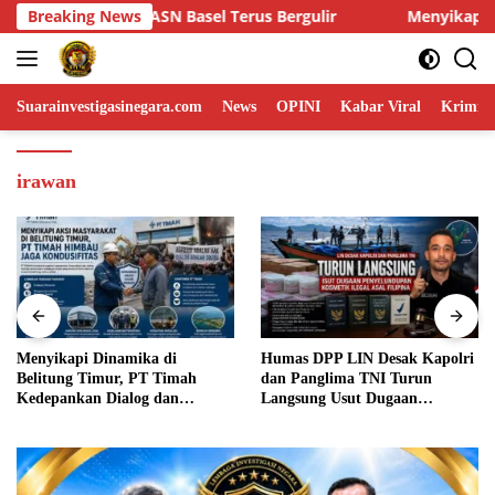
Skip
ir
Breaking News
Menyikapi Dinamika di Belitung Timur, PT Timah Kede
to
content
Suarainvestigasinegara.com
News
OPINI
Kabar Viral
Krimina
irawan
Humas DPP LIN Desak Kapolri
Stop Bakar Lahan, Babinsa
dan Panglima TNI Turun
Bersama Bhabinkamtibmas
Langsung Usut Dugaan
Gencar Edukasi Warga
Penyelundupan Kosmetik Ilegal
Asal Filipina