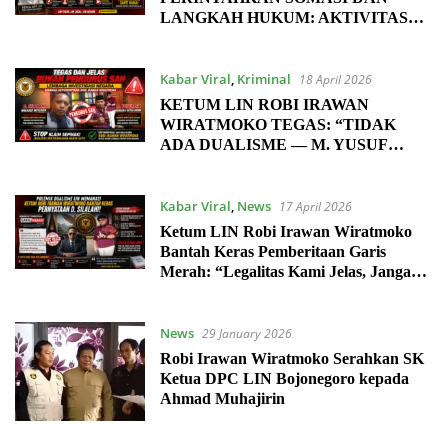
LANGKAH HUKUM: AKTIVITAS
MENGATASNAMAKAN LIN DI
PASANGKAYU DISOROT
Kabar Viral
,
Kriminal
18 April 2026
KETUM LIN ROBI IRAWAN
WIRATMOKO TEGAS: “TIDAK
ADA DUALISME — M. YUSUF
BUKAN KETUA UMUM SAH, SIAP
TEMPUH JALUR HUKUM!”
Kabar Viral
,
News
17 April 2026
Ketum LIN Robi Irawan Wiratmoko
Bantah Keras Pemberitaan Garis
Merah: “Legalitas Kami Jelas, Jangan
Giring Opini!”
News
29 January 2026
Robi Irawan Wiratmoko Serahkan SK
Ketua DPC LIN Bojonegoro kepada
Ahmad Muhajirin