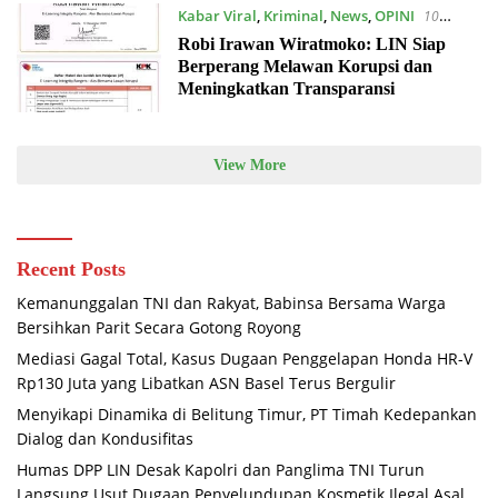
Kabar Viral
,
Kriminal
,
News
,
OPINI
10
December 2025
Robi Irawan Wiratmoko: LIN Siap
Berperang Melawan Korupsi dan
Meningkatkan Transparansi
View More
Recent Posts
Kemanunggalan TNI dan Rakyat, Babinsa Bersama Warga
Bersihkan Parit Secara Gotong Royong
Mediasi Gagal Total, Kasus Dugaan Penggelapan Honda HR-V
Rp130 Juta yang Libatkan ASN Basel Terus Bergulir
Menyikapi Dinamika di Belitung Timur, PT Timah Kedepankan
Dialog dan Kondusifitas
Humas DPP LIN Desak Kapolri dan Panglima TNI Turun
Langsung Usut Dugaan Penyelundupan Kosmetik Ilegal Asal