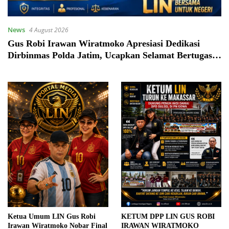
News
4 August 2026
Gus Robi Irawan Wiratmoko Apresiasi Dedikasi
Dirbinmas Polda Jatim, Ucapkan Selamat Bertugas
kepada Kombes Pol Darman
Ketua Umum LIN Gus Robi
KETUM DPP LIN GUS ROBI
Irawan Wiratmoko Nobar Final
IRAWAN WIRATMOKO