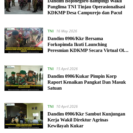
Dandim Bojonegoro dampingi Wakil
Panglima TNI Tinjau Operasionalisasi
KDKMP Desa Campurejo dan Pacul
TNI
16 May 2026
Dandim 0906/Kkr Bersama
Forkopimda Ikuti Launching
Peresmian KDKMP Secara Virtual Oleh
Presiden Prabowo Subianto
TNI
15 April 2026
Dandim 0906/Kukar Pimpin Korp
Raport Kenaikan Pangkat Dan Masuk
Satuan
TNI
10 April 2026
Dandim 0906/Kkr Sambut Kunjungan
Kerja Wakil Direktur Agrinas
Kewilayah Kukar