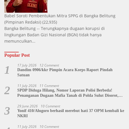
Babel Soroti Pembentukan Mitra SPPG di Bangka Belitung
(Pimpinan Redaksi)
(22,935)
Bangka Belitung -- Terungkapnya dugaan korupsi di
lingkungan Badan Gizi Nasional (BGN) tidak hanya
memunculkan...
Popular Post
17 July 2026
12 Comment
1
Dandim 0906/kkr Pimpin Acara Korps Raport Pindah
Satuan
11 July 2026
11 Comment
2
SPDP Diduga Hilang, Nomor Laporan Polisi Berbeda!
Penanganan Dugaan Mafia Tanah di Polda Sulut Disorot,
Jackson Sambow: LIN Siap Kawal Hingga Tingkat Pusat
29 June 2026
10 Comment
3
Yonif 410/Alugoro berhasil merebut hati 37 OPM kembali ke
NKRI
11 July 2026
10 Comment