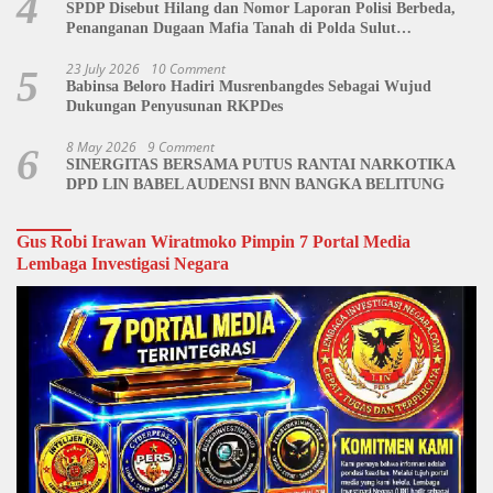
4
SPDP Disebut Hilang dan Nomor Laporan Polisi Berbeda,
Penanganan Dugaan Mafia Tanah di Polda Sulut
Dipertanyakan
23 July 2026
10 Comment
5
Babinsa Beloro Hadiri Musrenbangdes Sebagai Wujud
Dukungan Penyusunan RKPDes
8 May 2026
9 Comment
6
SINERGITAS BERSAMA PUTUS RANTAI NARKOTIKA
DPD LIN BABEL AUDENSI BNN BANGKA BELITUNG
Gus Robi Irawan Wiratmoko Pimpin 7 Portal Media
Lembaga Investigasi Negara
Video
Player