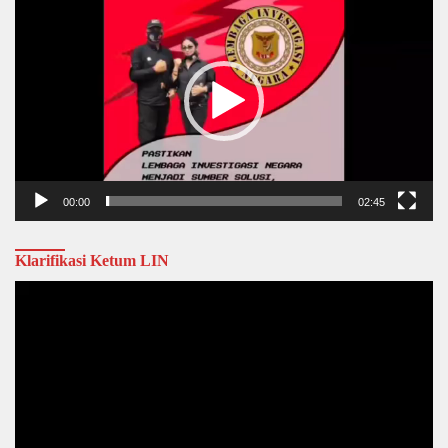
Player
00:00
02:45
Klarifikasi Ketum LIN
Video
Player