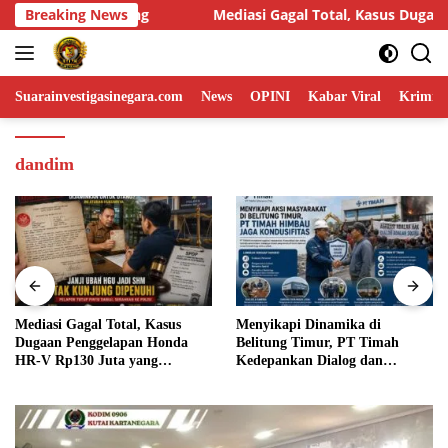
Skip
gal Total, Kasus Dugaan Penggelapan Honda HR-V Rp130 Juta yang
Breaking News
to
content
Suarainvestigasinegara.com
News
OPINI
Kabar Viral
Krimina
dandim
Menyikapi Dinamika di
Humas DPP LIN Desak Kapolri
Belitung Timur, PT Timah
dan Panglima TNI Turun
Kedepankan Dialog dan
Langsung Usut Dugaan
Kondusifitas
Penyelundupan Kosmetik Ilegal
Asal Filipina