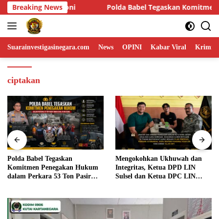
Skip
l Tegaskan Komitmen Penegakan Hukum dalam Perkara 53 Ton Pas
Breaking News
to
content
Suarainvestigasinegara.com
News
OPINI
Kabar Viral
Krimina
ciptakan
Polda Babel Tegaskan
Mengokohkan Ukhuwah dan
Komitmen Penegakan Hukum
Integritas, Ketua DPD LIN
dalam Perkara 53 Ton Pasir
Sulsel dan Ketua DPC LIN
Timah Ilegal di Belitung
Gowa Sambut Kehadiran
Personel BIN Baru