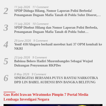
11 July 2026
11 Comment
2
SPDP Diduga Hilang, Nomor Laporan Polisi Berbeda!
Penanganan Dugaan Mafia Tanah di Polda Sulut Disorot,
Jackson Sambow: LIN Siap Kawal Hingga Tingkat Pusat
11 July 2026
10 Comment
3
SPDP Disebut Hilang dan Nomor Laporan Polisi Berbeda,
Penanganan Dugaan Mafia Tanah di Polda Sulut
Dipertanyakan
29 June 2026
9 Comment
4
Yonif 410/Alugoro berhasil merebut hati 37 OPM kembali ke
NKRI
23 July 2026
9 Comment
5
Babinsa Beloro Hadiri Musrenbangdes Sebagai Wujud
Dukungan Penyusunan RKPDes
8 May 2026
9 Comment
6
SINERGITAS BERSAMA PUTUS RANTAI NARKOTIKA
DPD LIN BABEL AUDENSI BNN BANGKA BELITUNG
Gus Robi Irawan Wiratmoko Pimpin 7 Portal Media
Lembaga Investigasi Negara