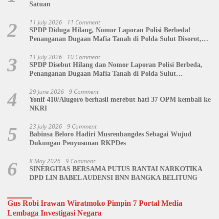
Satuan
11 July 2026
11 Comment
2
SPDP Diduga Hilang, Nomor Laporan Polisi Berbeda!
Penanganan Dugaan Mafia Tanah di Polda Sulut Disorot,
Jackson Sambow: LIN Siap Kawal Hingga Tingkat Pusat
11 July 2026
10 Comment
3
SPDP Disebut Hilang dan Nomor Laporan Polisi Berbeda,
Penanganan Dugaan Mafia Tanah di Polda Sulut
Dipertanyakan
29 June 2026
9 Comment
4
Yonif 410/Alugoro berhasil merebut hati 37 OPM kembali ke
NKRI
23 July 2026
9 Comment
5
Babinsa Beloro Hadiri Musrenbangdes Sebagai Wujud
Dukungan Penyusunan RKPDes
8 May 2026
9 Comment
6
SINERGITAS BERSAMA PUTUS RANTAI NARKOTIKA
DPD LIN BABEL AUDENSI BNN BANGKA BELITUNG
Gus Robi Irawan Wiratmoko Pimpin 7 Portal Media
Lembaga Investigasi Negara