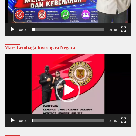
00:00
01:46
Mars Lembaga Investigasi Negara
Video
Player
00:00
02:45