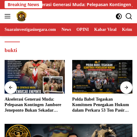
Skip
 Pelepasan Kontingen Jambore Jeneponto Bukan Sekadar Seremon
Breaking News
to
content
Suarainvestigasinegara.com
News
OPINI
Kabar Viral
Krimina
bukti
Akselerasi Generasi Muda:
Polda Babel Tegaskan
Pelepasan Kontingen Jambore
Komitmen Penegakan Hukum
Jeneponto Bukan Sekadar
dalam Perkara 53 Ton Pasir
Seremoni
Timah Ilegal di Belitung