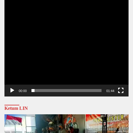
00:00
01:44
Ketum LIN
Video
Player