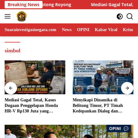
Skip
Mediasi Gagal Total, Kasus Dugaan Penggelapan Honda HR-V Rp
Breaking News
to
content
Suarainvestigasinegara.com
News
OPINI
Kabar Viral
Krimina
simbol
Menyikapi Dinamika di
Humas DPP LIN Desak Kapolri
Belitung Timur, PT Timah
dan Panglima TNI Turun
Kedepankan Dialog dan
Langsung Usut Dugaan
Kondusifitas
Penyelundupan Kosmetik Ilegal
Asal Filipina