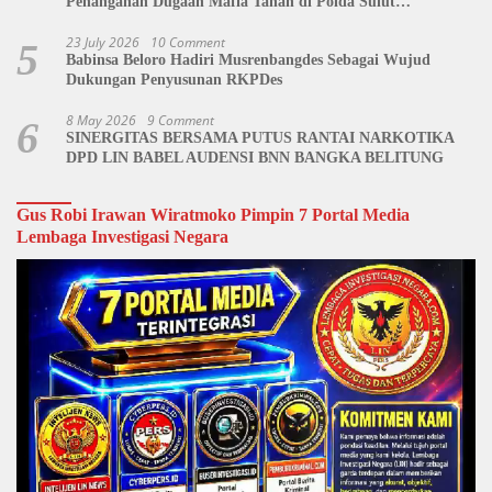
Penanganan Dugaan Mafia Tanah di Polda Sulut
Dipertanyakan
23 July 2026
10 Comment
5
Babinsa Beloro Hadiri Musrenbangdes Sebagai Wujud
Dukungan Penyusunan RKPDes
8 May 2026
9 Comment
6
SINERGITAS BERSAMA PUTUS RANTAI NARKOTIKA
DPD LIN BABEL AUDENSI BNN BANGKA BELITUNG
Gus Robi Irawan Wiratmoko Pimpin 7 Portal Media
Lembaga Investigasi Negara
Video
Player