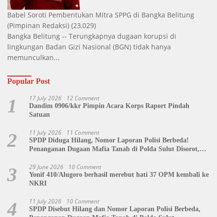
Babel Soroti Pembentukan Mitra SPPG di Bangka Belitung
(Pimpinan Redaksi)
(23,029)
Bangka Belitung -- Terungkapnya dugaan korupsi di
lingkungan Badan Gizi Nasional (BGN) tidak hanya
memunculkan...
Popular Post
17 July 2026
12 Comment
1
Dandim 0906/kkr Pimpin Acara Korps Raport Pindah
Satuan
11 July 2026
11 Comment
2
SPDP Diduga Hilang, Nomor Laporan Polisi Berbeda!
Penanganan Dugaan Mafia Tanah di Polda Sulut Disorot,
Jackson Sambow: LIN Siap Kawal Hingga Tingkat Pusat
29 June 2026
10 Comment
3
Yonif 410/Alugoro berhasil merebut hati 37 OPM kembali ke
NKRI
11 July 2026
10 Comment
4
SPDP Disebut Hilang dan Nomor Laporan Polisi Berbeda,