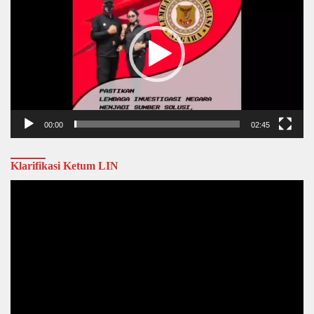
00:00
02:45
Klarifikasi Ketum LIN
Video
Player