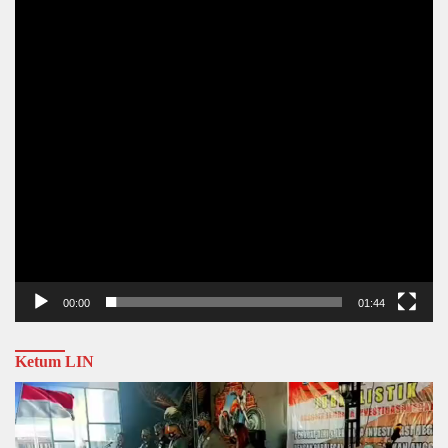
00:00
01:44
Ketum LIN
Video
Player