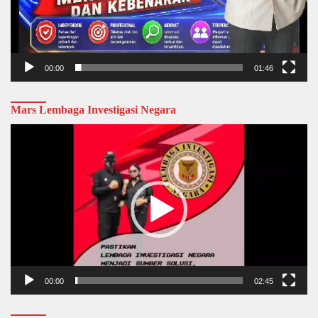
00:00
01:46
Mars Lembaga Investigasi Negara
Video
Player
00:00
02:45