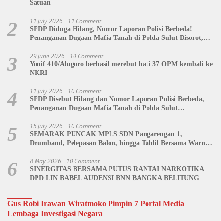
Satuan
11 July 2026
11 Comment
2
SPDP Diduga Hilang, Nomor Laporan Polisi Berbeda!
Penanganan Dugaan Mafia Tanah di Polda Sulut Disorot,
Jackson Sambow: LIN Siap Kawal Hingga Tingkat Pusat
29 June 2026
10 Comment
3
Yonif 410/Alugoro berhasil merebut hati 37 OPM kembali ke
NKRI
11 July 2026
10 Comment
4
SPDP Disebut Hilang dan Nomor Laporan Polisi Berbeda,
Penanganan Dugaan Mafia Tanah di Polda Sulut
Dipertanyakan
15 July 2026
10 Comment
5
SEMARAK PUNCAK MPLS SDN Pangarengan 1,
Drumband, Pelepasan Balon, hingga Tahlil Bersama Warnai
Penutupan Kegiatan
8 May 2026
10 Comment
6
SINERGITAS BERSAMA PUTUS RANTAI NARKOTIKA
DPD LIN BABEL AUDENSI BNN BANGKA BELITUNG
Gus Robi Irawan Wiratmoko Pimpin 7 Portal Media
Lembaga Investigasi Negara