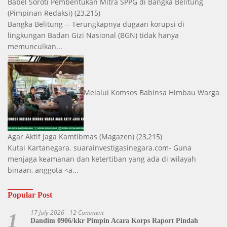
Babel Soroti Pembentukan Mitra SPPG di Bangka Belitung
(Pimpinan Redaksi)
(23,215)
Bangka Belitung -- Terungkapnya dugaan korupsi di
lingkungan Badan Gizi Nasional (BGN) tidak hanya
memunculkan...
Melalui Komsos Babinsa Himbau Warga
Agar Aktif Jaga Kamtibmas
(Magazen)
(23,215)
Kutai Kartanegara. suarainvestigasinegara.com- Guna
menjaga keamanan dan ketertiban yang ada di wilayah
binaan, anggota <a...
Popular Post
17 July 2026
12 Comment
1
Dandim 0906/kkr Pimpin Acara Korps Raport Pindah