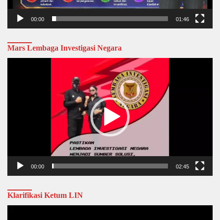
00:00
01:46
Mars Lembaga Investigasi Negara
Video
Player
00:00
02:45
Klarifikasi Ketum LIN
Video