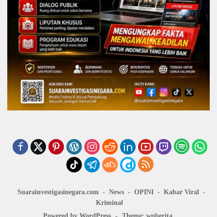
Suarainvestigasinegara.com
News
OPINI
Kabar Viral
Kriminal
Powered by WordPress
-
Theme: wpberita.