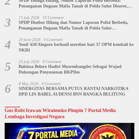
2
SPDP Diduga Hilang, Nomor Laporan Polisi Berbeda!
Penanganan Dugaan Mafia Tanah di Polda Sulut Disorot,
Jackson Sambow: LIN Siap Kawal Hingga Tingkat Pusat
11 July 2026
10 Comment
3
SPDP Disebut Hilang dan Nomor Laporan Polisi Berbeda,
Penanganan Dugaan Mafia Tanah di Polda Sulut
Dipertanyakan
29 June 2026
9 Comment
4
Yonif 410/Alugoro berhasil merebut hati 37 OPM kembali ke
NKRI
23 July 2026
9 Comment
5
Babinsa Beloro Hadiri Musrenbangdes Sebagai Wujud
Dukungan Penyusunan RKPDes
8 May 2026
9 Comment
6
SINERGITAS BERSAMA PUTUS RANTAI NARKOTIKA
DPD LIN BABEL AUDENSI BNN BANGKA BELITUNG
Gus Robi Irawan Wiratmoko Pimpin 7 Portal Media
Lembaga Investigasi Negara
Video
Player