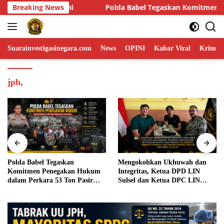
Skip
l Tegaskan Komitmen Penegakan Hukum dalam Perkara 53 Ton Pas
Breaking News
to
content
Suarainvestigasinegara.com
News
OPINI
Kabar Viral
Krimina
jph,
Polda Babel Tegaskan
Mengokohkan Ukhuwah dan
Komitmen Penegakan Hukum
Integritas, Ketua DPD LIN
dalam Perkara 53 Ton Pasir
Sulsel dan Ketua DPC LIN
Timah Ilegal di Belitung
Gowa Sambut Kehadiran
Personel BIN Baru