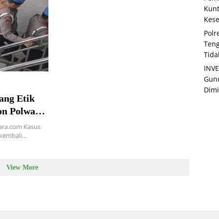
Kunt
Kese
Polr
Teng
Tida
INVE
Gunu
Dimi
ang Etik
on Polwan
n Proses
gara.com Kasus
 kembali…
View More