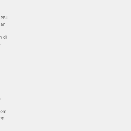
 SPBU
nan
n di
.
a
r
com-
ng