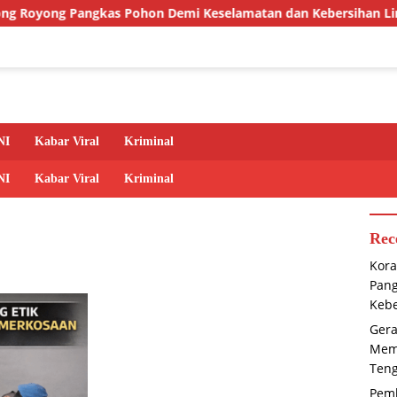
ngkas Pohon Demi Keselamatan dan Kebersihan Lingkungan
NI
Kabar Viral
Kriminal
NI
Kabar Viral
Kriminal
Rec
Kora
Pan
Kebe
Gera
Memb
Ten
Pem