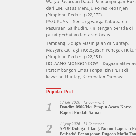
Warga Pasuruan Dapat Pendampingan Hu
dari LIN, Kasus Menuju Polres Kepanjen
(Pimpinan Redaksi)
(22,272)
PASURUAN – Seorang warga Kabupaten
Pasuruan, Salihudin, kini tengah berada di
pusat perhatian lantaran kasus...
Tambang Diduga Masih Jalan di Nuntap,
Masyarakat Tagih Ketegasan Penegak Huk
(Pimpinan Redaksi)
(22,251)
BOLAANG MONGONDOW – Dugaan aktivita
Pertambangan Emas Tanpa Izin (PETI) di
kawasan Nuntap, Kecamatan Dumoga...
Popular Post
17 July 2026
12 Comment
1
Dandim 0906/kkr Pimpin Acara Korps
Raport Pindah Satuan
11 July 2026
11 Comment
2
SPDP Diduga Hilang, Nomor Laporan Pol
Berbeda! Penanganan Dugaan Mafia Ta