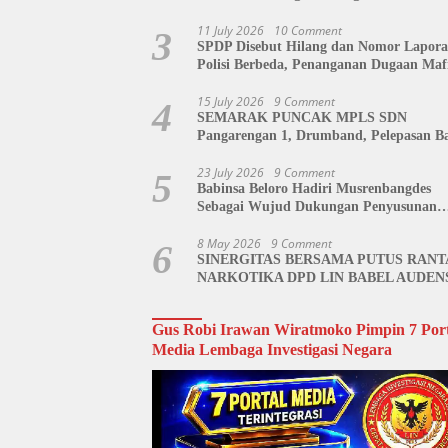
di Polda Sulut Disorot, Jackson Sambow
Siap Kawal Hingga Tingkat Pusat
11 July 2026
10 Comment
3
SPDP Disebut Hilang dan Nomor Lapor
Polisi Berbeda, Penanganan Dugaan Maf
Tanah di Polda Sulut Dipertanyakan
15 July 2026
9 Comment
4
SEMARAK PUNCAK MPLS SDN
Pangarengan 1, Drumband, Pelepasan Ba
hingga Tahlil Bersama Warnai Penutupa
Kegiatan
23 July 2026
9 Comment
5
Babinsa Beloro Hadiri Musrenbangdes
Sebagai Wujud Dukungan Penyusunan
RKPDes
8 May 2026
9 Comment
6
SINERGITAS BERSAMA PUTUS RANT
NARKOTIKA DPD LIN BABEL AUDEN
BNN BANGKA BELITUNG
Gus Robi Irawan Wiratmoko Pimpin 7 Port
Media Lembaga Investigasi Negara