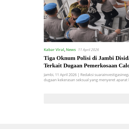
Kabar Viral
,
News
11 April 2026
Tiga Oknum Polisi di Jambi Disid
Terkait Dugaan Pemerkosaan Cal
— Publik Desak Sanksi Dibuka da
Jambi, 11 April 2026 | Redaksi suarainvestigasine
Pidana Jalan
dugaan kekerasan seksual yang menyeret aparat