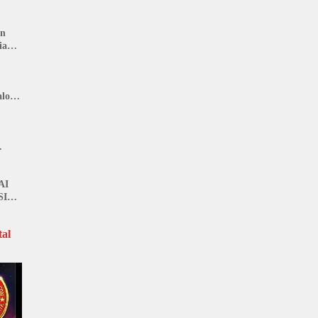
: LIN
an
ia
lon,
n
AI
SI
al