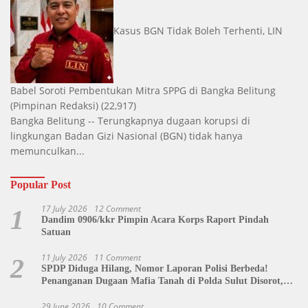
Kasus BGN Tidak Boleh Terhenti, LIN
Babel Soroti Pembentukan Mitra SPPG di Bangka Belitung
(Pimpinan Redaksi)
(22,917)
Bangka Belitung -- Terungkapnya dugaan korupsi di
lingkungan Badan Gizi Nasional (BGN) tidak hanya
memunculkan...
Popular Post
17 July 2026
12 Comment
1
Dandim 0906/kkr Pimpin Acara Korps Raport Pindah
Satuan
11 July 2026
11 Comment
2
SPDP Diduga Hilang, Nomor Laporan Polisi Berbeda!
Penanganan Dugaan Mafia Tanah di Polda Sulut Disorot,
Jackson Sambow: LIN Siap Kawal Hingga Tingkat Pusat
29 June 2026
10 Comment