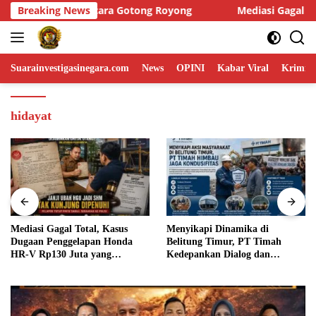
Skip
ng
Breaking News
Mediasi Gagal Total, Kasus Dugaan Penggelapan Honda
to
content
Suarainvestigasinegara.com
News
OPINI
Kabar Viral
Krimina
hidayat
Mediasi Gagal Total, Kasus
Menyikapi Dinamika di
Dugaan Penggelapan Honda
Belitung Timur, PT Timah
HR-V Rp130 Juta yang
Kedepankan Dialog dan
Libatkan ASN Basel Terus
Kondusifitas
Bergulir