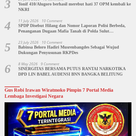
3
Yonif 410/Alugoro berhasil merebut hati 37 OPM kembali ke
NKRI
11 July 2026
10 Comment
4
SPDP Disebut Hilang dan Nomor Laporan Polisi Berbeda,
Penanganan Dugaan Mafia Tanah di Polda Sulut
Dipertanyakan
23 July 2026
10 Comment
5
Babinsa Beloro Hadiri Musrenbangdes Sebagai Wujud
Dukungan Penyusunan RKPDes
8 May 2026
9 Comment
6
SINERGITAS BERSAMA PUTUS RANTAI NARKOTIKA
DPD LIN BABEL AUDENSI BNN BANGKA BELITUNG
Gus Robi Irawan Wiratmoko Pimpin 7 Portal Media
Lembaga Investigasi Negara
Video
Player