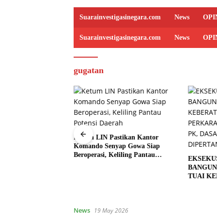
Suarainvestigasinegara.com
News
OPI
Suarainvestigasinegara.com
News
OPI
gugatan
Ketum LIN Pastikan Kantor
Komando Senyap Gowa Siap
a FC Matangkan
Beroperasi, Keliling Pantau
EKSEKU
lang Turnamen
Potensi Daerah
BANGUNA
n se-Sulut.
TUAI KE
KLAIM 
BERPROS
PEMBO
News
19 May 2026
DIPERT