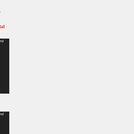
al
und
und