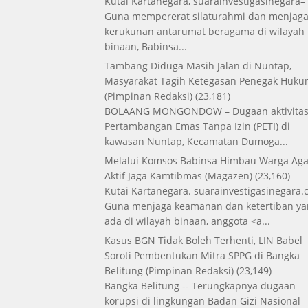
Kutai Kartanegara, suarainvestigasinegara–
Guna mempererat silaturahmi dan menjag
kerukunan antarumat beragama di wilayah
binaan, Babinsa...
Tambang Diduga Masih Jalan di Nuntap,
Masyarakat Tagih Ketegasan Penegak Huk
(Pimpinan Redaksi)
(23,181)
BOLAANG MONGONDOW – Dugaan aktivita
Pertambangan Emas Tanpa Izin (PETI) di
kawasan Nuntap, Kecamatan Dumoga...
Melalui Komsos Babinsa Himbau Warga Aga
Aktif Jaga Kamtibmas
(Magazen)
(23,160)
Kutai Kartanegara. suarainvestigasinegara.
Guna menjaga keamanan dan ketertiban ya
ada di wilayah binaan, anggota <a...
Kasus BGN Tidak Boleh Terhenti, LIN Babel
Soroti Pembentukan Mitra SPPG di Bangka
Belitung
(Pimpinan Redaksi)
(23,149)
Bangka Belitung -- Terungkapnya dugaan
korupsi di lingkungan Badan Gizi Nasional