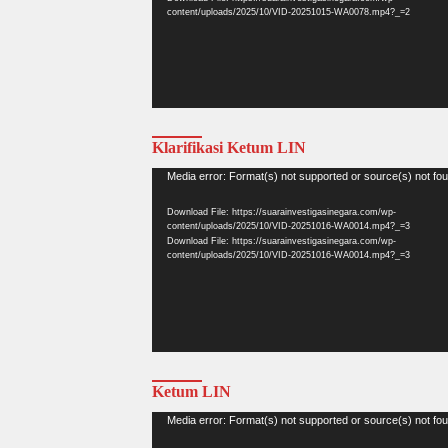
content/uploads/2025/10/VID-20251015-WA0078.mp4?_=2
Klarifikasi Ketum LIN
Video
Media error: Format(s) not supported or source(s) not fo
Player
Download File: https://suarainvestigasinegara.com/wp-
content/uploads/2025/10/VID-20251016-WA0014.mp4?_=3
Download File: https://suarainvestigasinegara.com/wp-
content/uploads/2025/10/VID-20251016-WA0014.mp4?_=3
Ketum LIN
Video
Media error: Format(s) not supported or source(s) not fo
Player