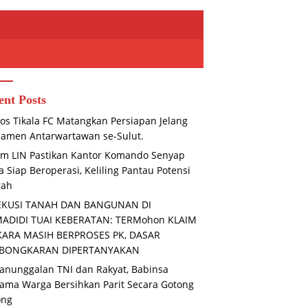
ent Posts
os Tikala FC Matangkan Persiapan Jelang
amen Antarwartawan se-Sulut.
m LIN Pastikan Kantor Komando Senyap
 Siap Beroperasi, Keliling Pantau Potensi
rah
si Gagal Total, Kasus
Menyikapi Dinamika di Belitung
EKUSI TANAH DAN BANGUNAN DI
n Penggelapan Honda HR-
Timur, PT Timah Kedepankan
H
MADIDI TUAI KEBERATAN: TERMohon KLAIM
30 Juta yang Libatkan ASN
Dialog dan Kondusifitas
d
Terus Bergulir
KARA MASIH BERPROSES PK, DASAR
L
P
BONGKARAN DIPERTANYAKAN
As
nunggalan TNI dan Rakyat, Babinsa
ama Warga Bersihkan Parit Secara Gotong
ong