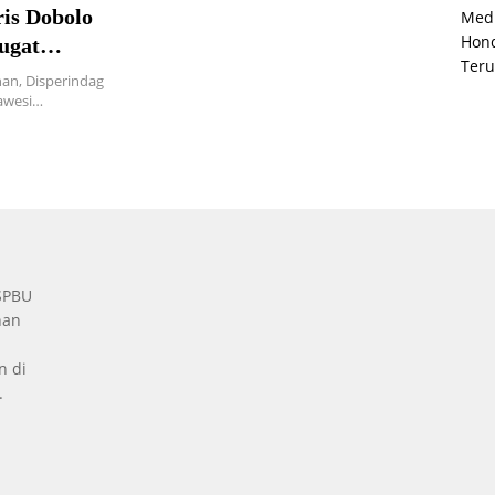
is Dobolo
Medi
Hond
ugat
Teru
nan, Disperindag
lawesi…
 SPBU
nan
n di
.