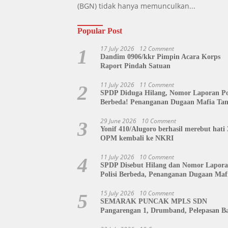
(BGN) tidak hanya memunculkan...
Popular Post
17 July 2026
12 Comment
1
Dandim 0906/kkr Pimpin Acara Korps
Raport Pindah Satuan
11 July 2026
11 Comment
2
SPDP Diduga Hilang, Nomor Laporan Pol
Berbeda! Penanganan Dugaan Mafia Ta
di Polda Sulut Disorot, Jackson Sambow
Siap Kawal Hingga Tingkat Pusat
29 June 2026
10 Comment
3
Yonif 410/Alugoro berhasil merebut hati 
OPM kembali ke NKRI
11 July 2026
10 Comment
4
SPDP Disebut Hilang dan Nomor Lapor
Polisi Berbeda, Penanganan Dugaan Maf
Tanah di Polda Sulut Dipertanyakan
15 July 2026
10 Comment
5
SEMARAK PUNCAK MPLS SDN
Pangarengan 1, Drumband, Pelepasan Ba
hingga Tahlil Bersama Warnai Penutupa