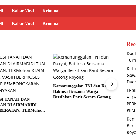
NI
Kabar Viral
Kriminal
NI
Kabar Viral
Kriminal
Rec
Doul
Turn
Ketu
Gowa
Dae
Kemanunggalan TNI dan Rakyat,
Media
EKS
Babinsa Bersama Warga
Dugaa
AIR
Bersihkan Parit Secara Gotong
V Rp1
SI TANAH DAN
Royong
Basel 
PER
N DI AIRMADIDI
PEM
BERATAN: TERMohon
PERKARA MASIH
Kema
ES PK, DASAR
Bers
NGKARAN
Roy
ANYAKAN