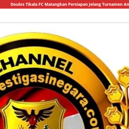
ala FC Matangkan Persiapan Jelang Turnamen Antarwartawan se-