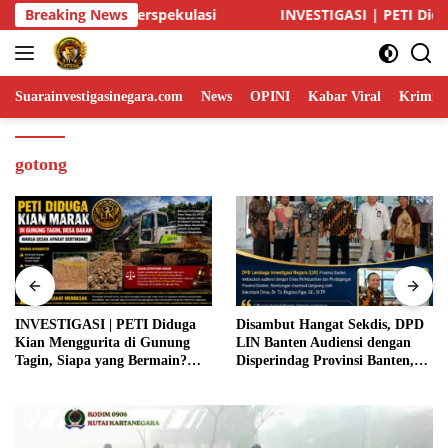
Skip
STIGASI | PETI Diduga Kian Menggurita di Gunung Tagin, Siapa 
Breaking News
to
content
Suarainvestigasinegara.com
News
OPINI
Kabar Viral
Krimina
gotong
INVESTIGASI | PETI Diduga
Disambut Hangat Sekdis, DPD
Kian Menggurita di Gunung
LIN Banten Audiensi dengan
Tagin, Siapa yang Bermain?
Disperindag Provinsi Banten,
Aparat Diminta Jangan Tutup
Siap Bangun Kolaborasi untuk
Mata
Kemajuan Daerah