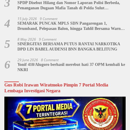
3
SPDP Disebut Hilang dan Nomor Laporan Polisi Berbeda,
Penanganan Dugaan Mafia Tanah di Polda Sulut
Dipertanyakan
15 July 2026
9 Comment
4
SEMARAK PUNCAK MPLS SDN Pangarengan 1,
Drumband, Pelepasan Balon, hingga Tahlil Bersama Warnai
Penutupan Kegiatan
8 May 2026
9 Comment
5
SINERGITAS BERSAMA PUTUS RANTAI NARKOTIKA
DPD LIN BABEL AUDENSI BNN BANGKA BELITUNG
29 June 2026
8 Comment
6
Yonif 410/Alugoro berhasil merebut hati 37 OPM kembali ke
NKRI
Gus Robi Irawan Wiratmoko Pimpin 7 Portal Media
Lembaga Investigasi Negara
Video
Player