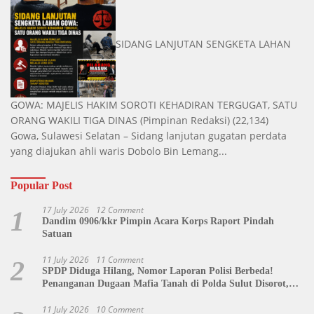
SIDANG LANJUTAN SENGKETA LAHAN
GOWA: MAJELIS HAKIM SOROTI KEHADIRAN TERGUGAT, SATU
ORANG WAKILI TIGA DINAS
(Pimpinan Redaksi)
(22,134)
Gowa, Sulawesi Selatan – Sidang lanjutan gugatan perdata
yang diajukan ahli waris Dobolo Bin Lemang...
Popular Post
17 July 2026
12 Comment
1
Dandim 0906/kkr Pimpin Acara Korps Raport Pindah
Satuan
11 July 2026
11 Comment
2
SPDP Diduga Hilang, Nomor Laporan Polisi Berbeda!
Penanganan Dugaan Mafia Tanah di Polda Sulut Disorot,
Jackson Sambow: LIN Siap Kawal Hingga Tingkat Pusat
11 July 2026
10 Comment