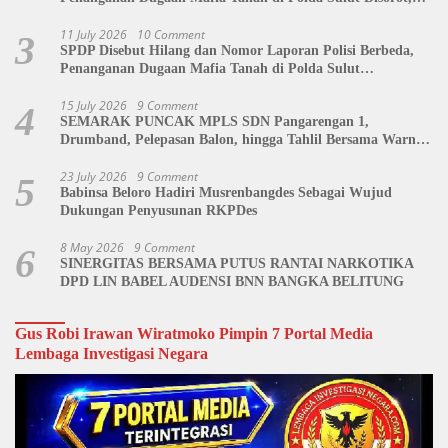
Jackson Sambow: LIN Siap Kawal Hingga Tingkat Pusat
11 July 2026
10 Comment
3
SPDP Disebut Hilang dan Nomor Laporan Polisi Berbeda,
Penanganan Dugaan Mafia Tanah di Polda Sulut
Dipertanyakan
15 July 2026
9 Comment
4
SEMARAK PUNCAK MPLS SDN Pangarengan 1,
Drumband, Pelepasan Balon, hingga Tahlil Bersama Warnai
Penutupan Kegiatan
23 July 2026
9 Comment
5
Babinsa Beloro Hadiri Musrenbangdes Sebagai Wujud
Dukungan Penyusunan RKPDes
8 May 2026
9 Comment
6
SINERGITAS BERSAMA PUTUS RANTAI NARKOTIKA
DPD LIN BABEL AUDENSI BNN BANGKA BELITUNG
Gus Robi Irawan Wiratmoko Pimpin 7 Portal Media
Lembaga Investigasi Negara
Video
Player