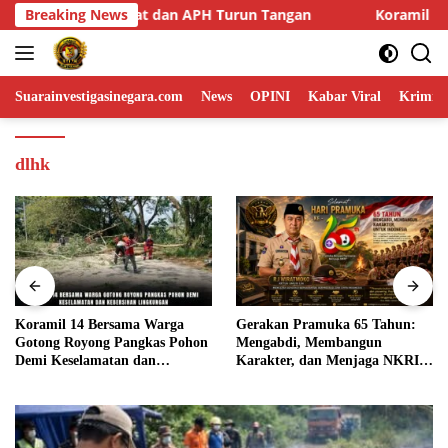
Skip
gan
Breaking News
Koramil 14 Bersama Warga Gotong Royong Pangkas 
to
content
Suarainvestigasinegara.com
News
OPINI
Kabar Viral
Krimina
dlhk
Koramil 14 Bersama Warga
Gerakan Pramuka 65 Tahun:
Gotong Royong Pangkas Pohon
Mengabdi, Membangun
Demi Keselamatan dan
Karakter, dan Menjaga NKRI
Kebersihan Lingkungan
di Tengah Tantangan Zaman