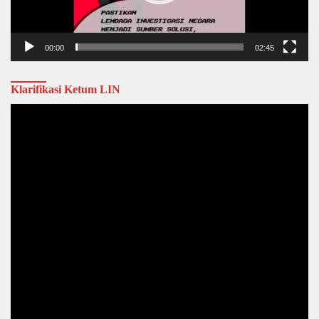
00:00
02:45
Klarifikasi Ketum LIN
Video
Player