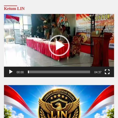
Ketum LIN
Video
Player
00:00
04:37