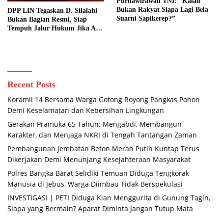
Purnawirawan TNI: “Kalau
Bukan Rakyat Siapa Lagi Bela
DPP LIN Tegaskan D. Silalahi
Suarni Sapikerep?”
Bukan Bagian Resmi, Siap
Tempuh Jalur Hukum Jika Ada
Pencatutan Nama Lembaga
Recent Posts
Koramil 14 Bersama Warga Gotong Royong Pangkas Pohon
Demi Keselamatan dan Kebersihan Lingkungan
Gerakan Pramuka 65 Tahun: Mengabdi, Membangun
Karakter, dan Menjaga NKRI di Tengah Tantangan Zaman
Pembangunan Jembatan Beton Merah Putih Kuntap Terus
Dikerjakan Demi Menunjang Kesejahteraan Masyarakat
Polres Bangka Barat Selidiki Temuan Diduga Tengkorak
Manusia di Jebus, Warga Diimbau Tidak Berspekulasi
INVESTIGASI | PETI Diduga Kian Menggurita di Gunung Tagin,
Siapa yang Bermain? Aparat Diminta Jangan Tutup Mata