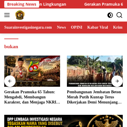
Skip
Gerakan Pramuka 65 Tahun: Mengabdi, Membangun Karakter, d
Breaking News
to
content
Suarainvestigasinegara.com
News
OPINI
Kabar Viral
Krimina
bukan
Gerakan Pramuka 65 Tahun:
Pembangunan Jembatan Beton
Mengabdi, Membangun
Merah Putih Kuntap Terus
Karakter, dan Menjaga NKRI
Dikerjakan Demi Menunjang
di Tengah Tantangan Zaman
Kesejahteraan Masyarakat