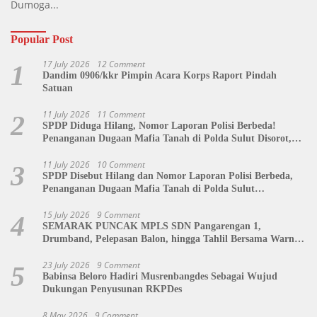
Dumoga...
Popular Post
17 July 2026
12 Comment
1
Dandim 0906/kkr Pimpin Acara Korps Raport Pindah
Satuan
11 July 2026
11 Comment
2
SPDP Diduga Hilang, Nomor Laporan Polisi Berbeda!
Penanganan Dugaan Mafia Tanah di Polda Sulut Disorot,
Jackson Sambow: LIN Siap Kawal Hingga Tingkat Pusat
11 July 2026
10 Comment
3
SPDP Disebut Hilang dan Nomor Laporan Polisi Berbeda,
Penanganan Dugaan Mafia Tanah di Polda Sulut
Dipertanyakan
15 July 2026
9 Comment
4
SEMARAK PUNCAK MPLS SDN Pangarengan 1,
Drumband, Pelepasan Balon, hingga Tahlil Bersama Warnai
Penutupan Kegiatan
23 July 2026
9 Comment
5
Babinsa Beloro Hadiri Musrenbangdes Sebagai Wujud
Dukungan Penyusunan RKPDes
8 May 2026
9 Comment