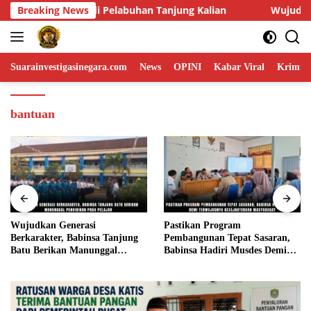
Skip
jung Kalian
Breaking News
Wujudkan Generasi Berkarakter, Babinsa Ta
to
content
Suarainvestigasinegara.com
News
OPINI
Kabar Viral
Krimina
bantuan
Wujudkan Generasi
Pastikan Program
Berkarakter, Babinsa Tanjung
Pembangunan Tepat Sasaran,
Batu Berikan Manunggal
Babinsa Hadiri Musdes Demi
Pendidikan Pada Pelajar
Terwujudnya Kesejahteraan
Masyarakat