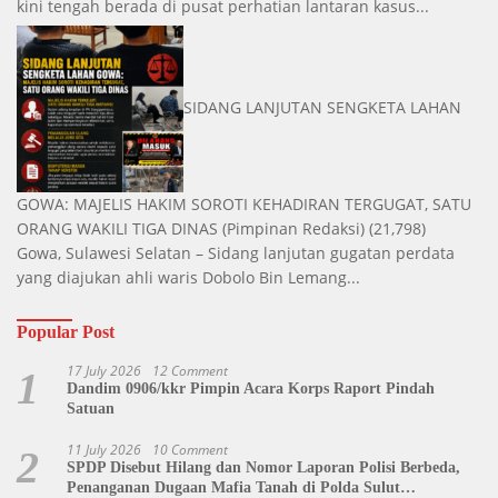
kini tengah berada di pusat perhatian lantaran kasus...
SIDANG LANJUTAN SENGKETA LAHAN
GOWA: MAJELIS HAKIM SOROTI KEHADIRAN TERGUGAT, SATU
ORANG WAKILI TIGA DINAS
(Pimpinan Redaksi)
(21,798)
Gowa, Sulawesi Selatan – Sidang lanjutan gugatan perdata
yang diajukan ahli waris Dobolo Bin Lemang...
Popular Post
17 July 2026
12 Comment
1
Dandim 0906/kkr Pimpin Acara Korps Raport Pindah
Satuan
11 July 2026
10 Comment
2
SPDP Disebut Hilang dan Nomor Laporan Polisi Berbeda,
Penanganan Dugaan Mafia Tanah di Polda Sulut