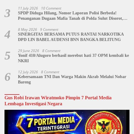
Dipertanyakan
11 July 2026
10 Comment
3
SPDP Diduga Hilang, Nomor Laporan Polisi Berbeda!
Penanganan Dugaan Mafia Tanah di Polda Sulut Disorot,
Jackson Sambow: LIN Siap Kawal Hingga Tingkat Pusat
8 May 2026
9 Comment
4
SINERGITAS BERSAMA PUTUS RANTAI NARKOTIKA
DPD LIN BABEL AUDENSI BNN BANGKA BELITUNG
29 June 2026
8 Comment
5
Yonif 410/Alugoro berhasil merebut hati 37 OPM kembali ke
NKRI
12 July 2026
8 Comment
6
Kebersamaan TNI Dan Warga Makin Akrab Melalui Nobar
Bareng
Gus Robi Irawan Wiratmoko Pimpin 7 Portal Media
Lembaga Investigasi Negara
Video
Player